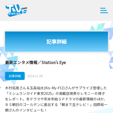
記事詳細
最新エンタメ情報／Station’s Eye
記事詳細
2024.11.06
木村拓哉さん＆玉森裕太(Kis-My-Ft2)さんがサプライズ登壇した
「ミシュランガイド東京2025」の掲載店発表セレモニーの様子
をレポート。冬ドラマや年末年始ＳＰドラマの最新情報のほか、
ＢＳ朝日のゴールデンに進出する「朝まで生テレビ！」田原総一
朗さんのインタビューも！