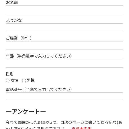
お名前
ふりがな
ご職業（学年）
年齢（半角数字で入力してください）
性別
女性
男性
電話番号（半角で入力してください）
―アンケート―
今号で面白かった記事を3つ、目次のページに書いてある記号(あ
～んア～ンA～Z)で教えて下さい。
※誌面のみ