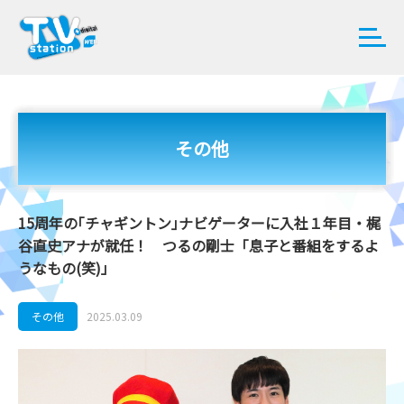
その他
15周年の｢チャギントン｣ナビゲーターに入社１年目・梶
谷直史アナが就任！ つるの剛士「息子と番組をするよ
うなもの(笑)」
その他
2025.03.09