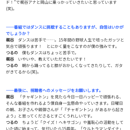
ド！”で梶谷アナと岡山に乗っかっていきたいと思っています
(笑)。
——番組ではダンスに挑戦することもありますが、自信はいかが
でしょうか？
梶谷
ダンスは苦手で……。15年間の野球人生で培ったガッツと
気合で頑張ります！ とにかく量をこなすのが僕の強みです。
つるの
僕もダンスはちょっと苦手で。
梶谷
いやいや、教えていただきたいです！
つるの
朝から踊ってると膝がおかしくなってきたりして、ガタ
がきてるから(笑)。
——最後に、視聴者へのメッセージをお願いします。
梶谷
「チャギントン」を見たら今日一日ハッピーで頑張れる、
そんな番組を作れるよう僕自身一生懸命やっていきます。日曜日
の朝、お子さんや親御さんが「『チャギントン』があるから起き
よう」と思ってくださるとすごくうれしいです。
つるの
ちょうど「クイズ！ヘキサゴン」や羞恥心の活動をして
いた頃に始まって、気付いたら15周年。「ウルトラマンダイナ」