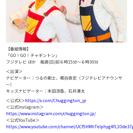
【番組情報】
「GO！GO！チャギントン」
フジテレビ ほか 毎週(日)前６時15分～６時30分
＜出演＞
ナビゲーター：つるの剛士、梶谷直史（フジテレビアナウンサ
ー）
キッズナビゲーター：本田涼香、石井湊太
＜公式X＞
https://x.com/Chuggington_jp
＜公式Instagram＞
https://www.instagram.com/chuggington.jp/
＜公式YouTube＞
https://www.youtube.com/channel/UCf5HMhTeIphyg4fL1Ode37