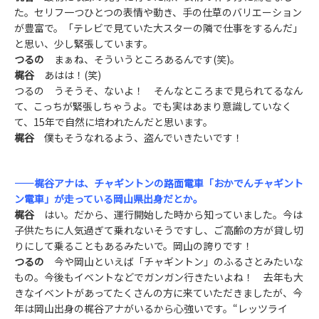
た。セリフ一つひとつの表情や動き、手の仕草のバリエーション
が豊富で。「テレビで見ていた大スターの隣で仕事をするんだ」
と思い、少し緊張しています。
つるの
まぁね、そういうところあるんです(笑)。
梶谷
あはは！(笑)
つるの うそうそ、ないよ！ そんなところまで見られてるなん
て、こっちが緊張しちゃうよ。でも実はあまり意識していなく
て、15年で自然に培われたんだと思います。
梶谷
僕もそうなれるよう、盗んでいきたいです！
——梶谷アナは、チャギントンの路面電車「おかでんチャギント
ン電車」が走っている岡山県出身だとか。
梶谷
はい。だから、運行開始した時から知っていました。今は
子供たちに人気過ぎて乗れないそうですし、ご高齢の方が貸し切
りにして乗ることもあるみたいで。岡山の誇りです！
つるの
今や岡山といえば「チャギントン」のふるさとみたいな
もの。今後もイベントなどでガンガン行きたいよね！ 去年も大
きなイベントがあってたくさんの方に来ていただきましたが、今
年は岡山出身の梶谷アナがいるから心強いです。“レッツライ