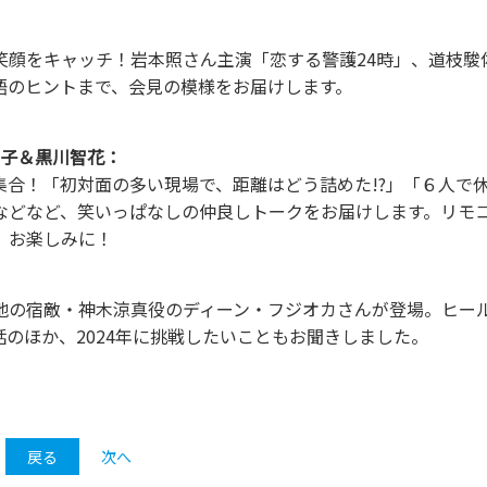
笑顔をキャッチ！岩本照さん主演「恋する警護24時」、道枝駿
物語のヒントまで、会見の模様をお届けします。
桜子＆黒川智花：
合！「初対面の多い現場で、距離はどう詰めた!?」「６人で
などなど、笑いっぱなしの仲良しトークをお届けします。リモ
、お楽しみに！
地の宿敵・神木涼真役のディーン・フジオカさんが登場。ヒー
のほか、2024年に挑戦したいこともお聞きしました。
戻る
次へ