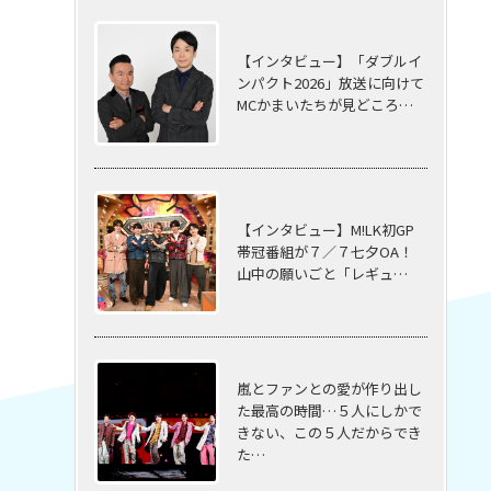
【インタビュー】「ダブルイ
ンパクト2026」放送に向けて
MCかまいたちが見どころ…
【インタビュー】M!LK初GP
帯冠番組が７／７七夕OA！
山中の願いごと「レギュ…
嵐とファンとの愛が作り出し
た最高の時間…５⼈にしかで
きない、この５⼈だからでき
た…