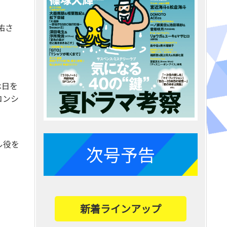
佑さ
休日を
コンシ
ル役を
次号予告
新着ラインアップ