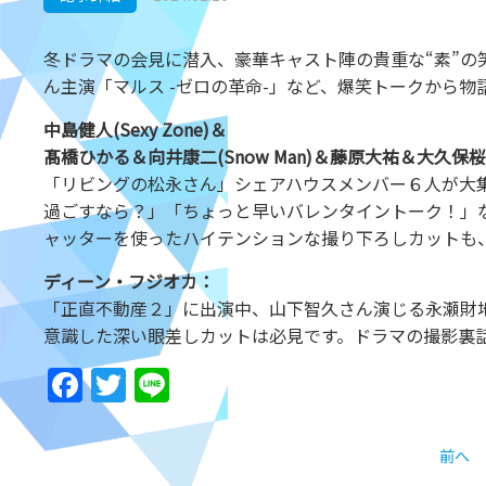
冬ドラマの会見に潜入、豪華キャスト陣の貴重な“素”の
ん主演「マルス -ゼロの革命-」など、爆笑トークから
中島健人(Sexy Zone)＆
髙橋ひかる＆向井康二(Snow Man)＆藤原大祐＆大久保
「リビングの松永さん」シェアハウスメンバー６人が大集
過ごすなら？」「ちょっと早いバレンタイントーク！」
ャッターを使ったハイテンションな撮り下ろしカットも
ディーン・フジオカ：
「正直不動産２」に出演中、山下智久さん演じる永瀬財
意識した深い眼差しカットは必見です。ドラマの撮影裏話
Facebook
Twitter
Line
前へ