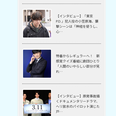
【インタビュー】「東京
P.D.」犯人役の小笠原海、襲
撃シーンは「神経を使うし、
心…
特番からレギュラーへ！ 新
感覚クイズ番組に劇団ひとり
「人間のいやらしい部分が見
れ…
【インタビュー】原発事故描
くドキュメンタリードラマ、
ヘリ放水のパイロット演じた
戸…