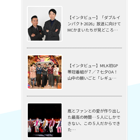
【インタビュー】「ダブルイ
ンパクト2026」放送に向けて
MCかまいたちが見どころ…
【インタビュー】M!LK初GP
帯冠番組が７／７七夕OA！
山中の願いごと「レギュ…
嵐とファンとの愛が作り出し
た最高の時間…５⼈にしかで
きない、この５⼈だからでき
た…