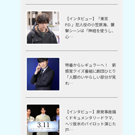
【インタビュー】「東京
P.D.」犯人役の小笠原海、襲
撃シーンは「神経を使うし、
心…
特番からレギュラーへ！ 新
感覚クイズ番組に劇団ひとり
「人間のいやらしい部分が見
れ…
【インタビュー】原発事故描
くドキュメンタリードラマ、
ヘリ放水のパイロット演じた
戸…