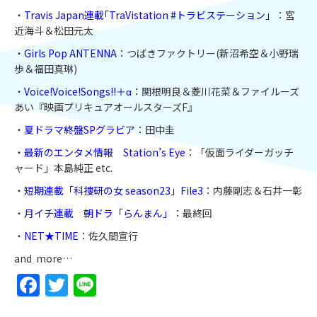
・
Travis Japan連載｢TraVistation #トラビステーション」
：宮
近海斗＆松田元太
・
Girls Pop ANTENNA
：つばきファクトリー(新沼希空＆小野瑞
歩＆福田真琳)
・
Voice!Voice!Songs!!＋α
：関根明良＆菱川花菜＆ファイルーズ
あい『映画プリキュアオールスターズF』
・
夏ドラマ終盤SPグラビア
：田中圭
・
最新のエンタメ情報 Station’s Eye
：「仮面ライダーガッチ
ャード」本島純正 etc.
・
短期連載「科捜研の女 season23」File3
：内藤剛志＆石井一彰
・
月イチ連載 朝ドラ「らんまん」
：最終回
・
NET★TIME
：佐久間宣行
and more…
Facebook
Twitter
Line