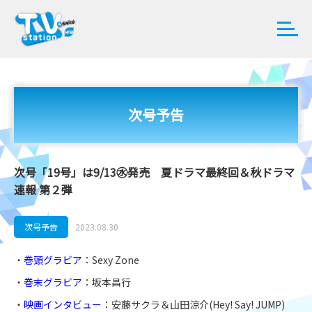
次号予告
次号「19号」は9/13㊌発売 夏ドラマ最終回＆秋ドラマ
速報 第２弾
次号予告
2023.08.30
・
巻頭グラビア
：Sexy Zone
・
巻末グラビア
：坂本昌行
・
映画インタビュー
：安藤サクラ＆山田涼介(Hey! Say! JUMP)