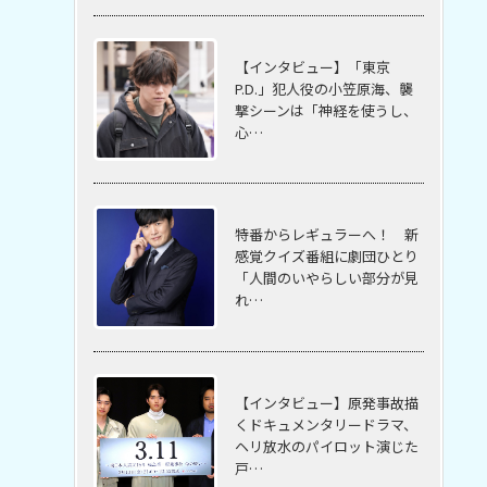
【インタビュー】「東京
P.D.」犯人役の小笠原海、襲
撃シーンは「神経を使うし、
心…
特番からレギュラーへ！ 新
感覚クイズ番組に劇団ひとり
「人間のいやらしい部分が見
れ…
【インタビュー】原発事故描
くドキュメンタリードラマ、
ヘリ放水のパイロット演じた
戸…