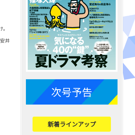
け。
＆安井
次号予告
新着ラインアップ