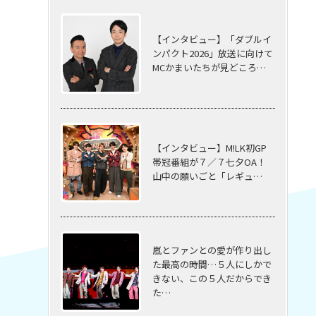
【インタビュー】「ダブルイ
ンパクト2026」放送に向けて
MCかまいたちが見どころ…
【インタビュー】M!LK初GP
帯冠番組が７／７七夕OA！
山中の願いごと「レギュ…
嵐とファンとの愛が作り出し
た最高の時間…５⼈にしかで
きない、この５⼈だからでき
た…