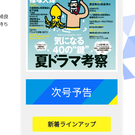
本綺良
持ち
次号予告
新着ラインアップ