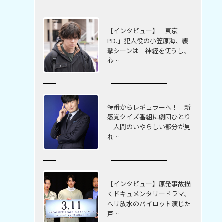
【インタビュー】「東京
P.D.」犯人役の小笠原海、襲
撃シーンは「神経を使うし、
心…
特番からレギュラーへ！ 新
感覚クイズ番組に劇団ひとり
「人間のいやらしい部分が見
れ…
【インタビュー】原発事故描
くドキュメンタリードラマ、
ヘリ放水のパイロット演じた
戸…