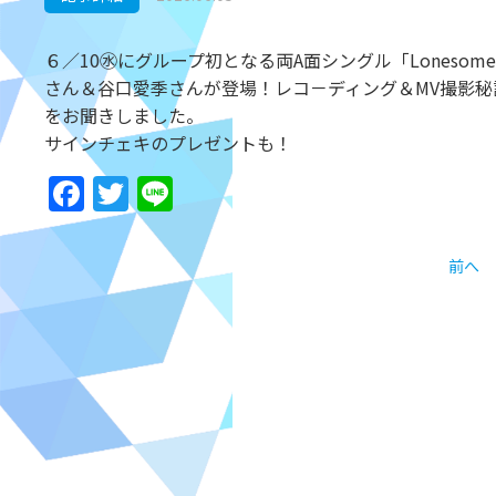
６／10㊌にグループ初となる両A面シングル「Lonesome rab
さん＆谷口愛季さんが登場！レコ－ディング＆MV撮影
をお聞きしました。
サインチェキのプレゼントも！
Facebook
Twitter
Line
前へ