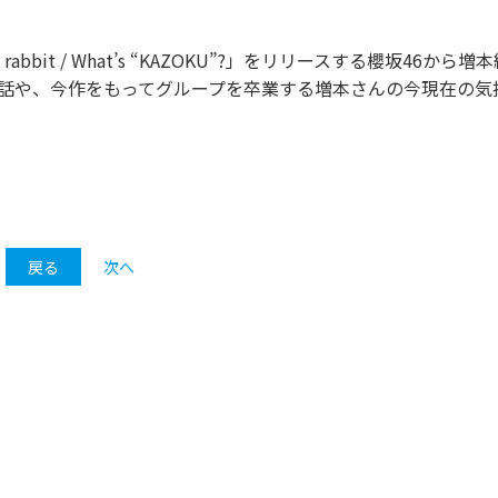
bit / What’s “KAZOKU”?」をリリースする櫻坂46から増
秘話や、今作をもってグループを卒業する増本さんの今現在の気
戻る
次へ