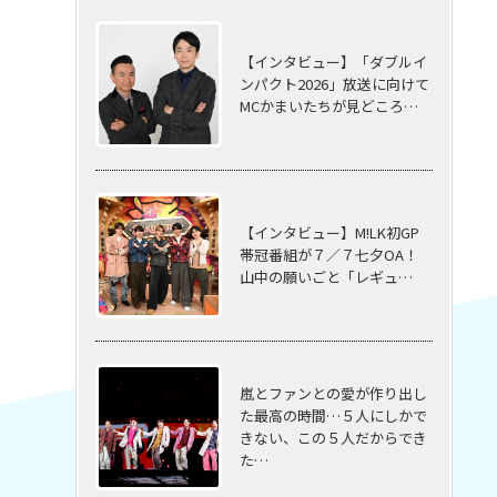
【インタビュー】「ダブルイ
ンパクト2026」放送に向けて
MCかまいたちが見どころ…
【インタビュー】M!LK初GP
帯冠番組が７／７七夕OA！
山中の願いごと「レギュ…
嵐とファンとの愛が作り出し
た最高の時間…５⼈にしかで
きない、この５⼈だからでき
た…