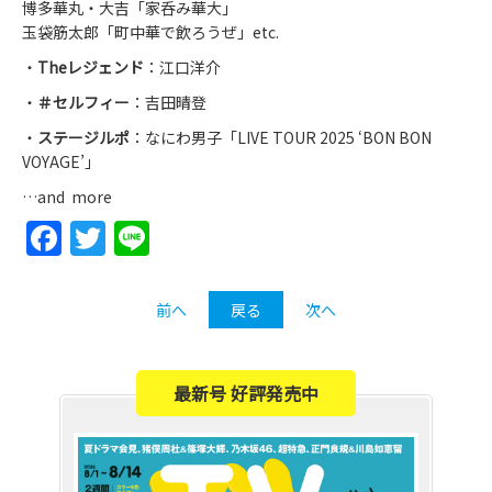
博多華丸・大吉「家呑み華大」
玉袋筋太郎「町中華で飲ろうぜ」etc.
・
Theレジェンド
：江口洋介
・
＃セルフィー
：吉田晴登
・
ステージルポ
：なにわ男子「LIVE TOUR 2025 ‘BON BON
VOYAGE’」
…and more
Facebook
Twitter
Line
前へ
戻る
次へ
最新号 好評発売中