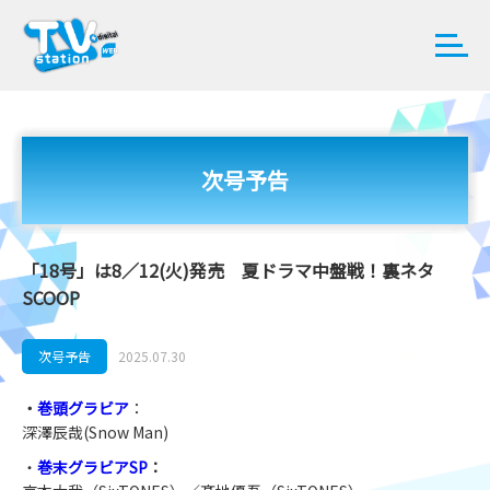
次号予告
「18号」は8／12(火)発売 夏ドラマ中盤戦！裏ネタ
SCOOP
次号予告
2025.07.30
・
巻頭グラビア
：
深澤辰哉(Snow Man)
・
巻末グラビアSP
：