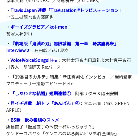
京本大我（SixTONES）／髙地優吾（SixTONES）
・
Travis Japan 連載「TraVistation #トラビステーション」
：
七五三掛龍也＆吉澤閑也
・
ボーイズグラビア／koi-men
：
髙塚大夢(INI)
・
『劇場版「鬼滅の刃」無限城編 第一章 猗窩座再来』
Interview２
：石田彰／花江夏樹
・
Voice!Voice!Songs!!＋α
：木村太飛＆内田真礼＆木村良平＆石
川界人「陰陽廻天 Re:バース」
・
「19番目のカルテ」特集
：新田真剣佑インタビュー／岩崎愛奈
プロデューサー撮影エピソードetc.
・
「しあわせな結婚」短期連載①
：阿部サダヲ＆段田安則
・
月イチ連載 朝ドラ「あんぱん」⑥
：大森元貴（Mrs. GREEN
APPLE）
・
BS発 飲み番組のスゝメ
：
飯島直子「飯島直子の今夜一杯いっちゃう？」
ケンドーコバヤシ「ケンコバのほろ酔いビジホ泊 全国版」