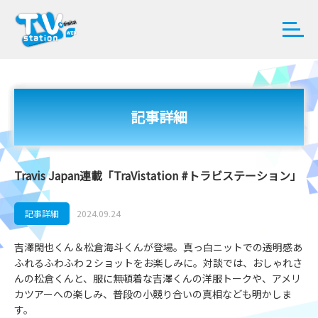
記事詳細
Travis Japan連載「TraVistation #トラビステーション」
記事詳細
2024.09.24
吉澤閑也くん＆松倉海斗くんが登場。真っ白ニットでの透明感あ
ふれるふわふわ２ショットをお楽しみに。対談では、おしゃれさ
んの松倉くんと、服に無頓着な吉澤くんの洋服トークや、アメリ
カツアーへの楽しみ、普段の小競り合いの真相なども明かしま
す。