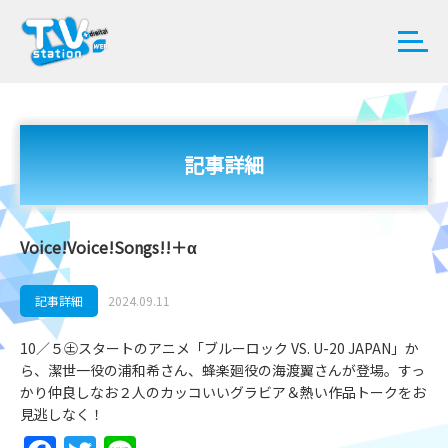
記事詳細
Voice!Voice!Songs!!＋α
記事詳細
2024.09.11
10／５㊏スタートのアニメ「ブルーロック VS. U-20 JAPAN」か
ら、潔世一役の浦和希さん、蜂楽廻役の海渡翼さんが登場。すっ
かり仲良しなお２人のカッコいいグラビア＆熱い作品トークをお
見逃しなく！