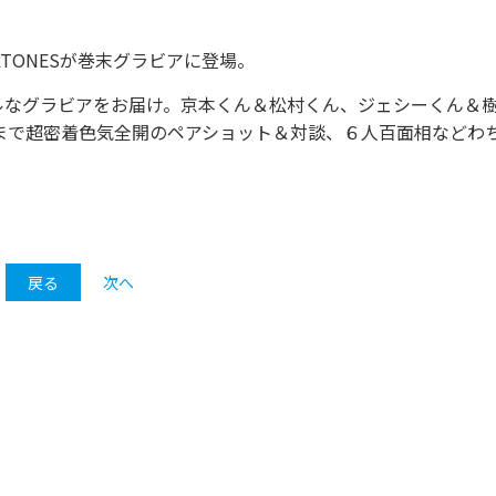
xTONESが巻末グラビアに登場。
ルなグラビアをお届け。京本くん＆松村くん、ジェシーくん＆
まで超密着色気全開のペアショット＆対談、６人百面相などわ
戻る
次へ