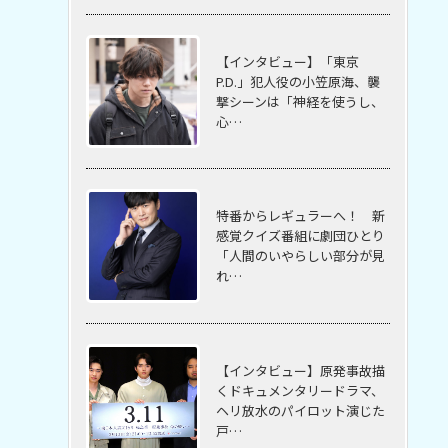
【インタビュー】「東京
P.D.」犯人役の小笠原海、襲
撃シーンは「神経を使うし、
心…
特番からレギュラーへ！ 新
感覚クイズ番組に劇団ひとり
「人間のいやらしい部分が見
れ…
【インタビュー】原発事故描
くドキュメンタリードラマ、
ヘリ放水のパイロット演じた
戸…