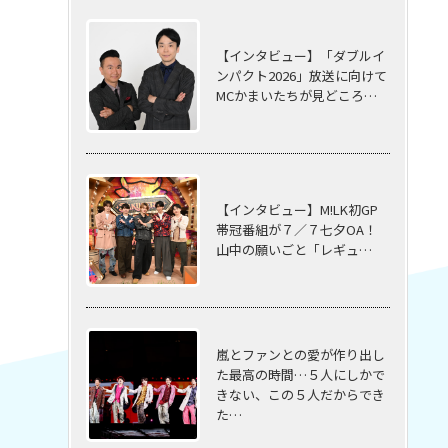
【インタビュー】「ダブルイ
ンパクト2026」放送に向けて
MCかまいたちが見どころ…
【インタビュー】M!LK初GP
帯冠番組が７／７七夕OA！
山中の願いごと「レギュ…
嵐とファンとの愛が作り出し
た最高の時間…５⼈にしかで
きない、この５⼈だからでき
た…