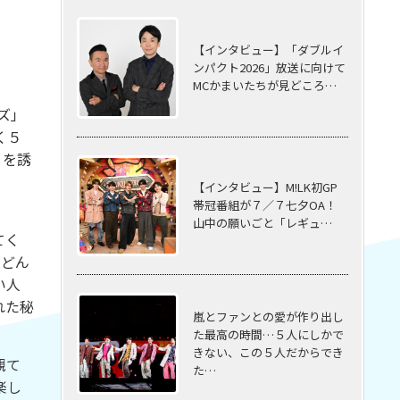
【インタビュー】「ダブルイ
ンパクト2026」放送に向けて
MCかまいたちが見どころ…
ズ」
く５
』を誘
【インタビュー】M!LK初GP
帯冠番組が７／７七夕OA！
山中の願いごと「レギュ…
てく
うどん
い人
れた秘
嵐とファンとの愛が作り出し
た最高の時間…５⼈にしかで
きない、この５⼈だからでき
観て
た…
楽し