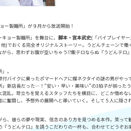
キョー製麺所」が９月から放送開始！
ーキョー製麺所」を舞台に、
脚本・宮本武史
(「バイプレイヤー
」他)でおくる完全オリジナルストーリー。うどんチェーンで働
ながら、思わずお腹が空いちゃう⁉飯テロならぬ『うどんテロ
所」。
原付バイクに乗ったポマードヘアに蝶ネクタイの謎の男がやっ
」新店長だった…！“安い・早い・美味い”の3拍子が揃った
大混乱。苛立ちを覚えるスタッフたちを横目に、どこか憎めな
面に奮闘し、予想外の展開へと導いていく。そして５人に隠さ
がら、彼らの夢や現実、信念のあり方を見つめる本作。笑って
の『うどんテロ』を誘うこだわりの一杯も、合わせてどうぞお