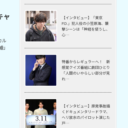
キャ
【インタビュー】「東京
P.D.」犯人役の小笠原海、襲
撃シーンは「神経を使うし、
心…
カル
差婚」
特番からレギュラーへ！ 新
感覚クイズ番組に劇団ひとり
「人間のいやらしい部分が見
れ…
【インタビュー】原発事故描
くドキュメンタリードラマ、
ヘリ放水のパイロット演じた
戸…