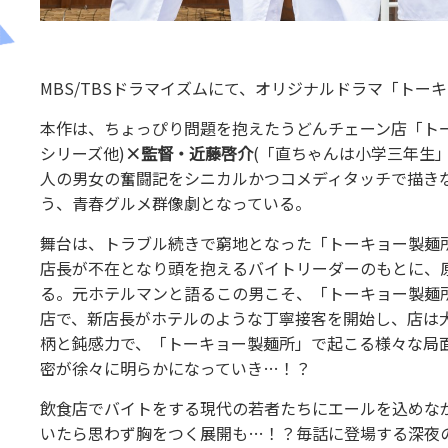
MBS/TBSドラマイズムにて、オリジナルドラマ「トー
本作は、ちょっぴり問題を抱えたうどんチェーン店「ト
シリーズ他)
×監督・近藤啓介
(「直ちゃんは小学三年生
人の男女の奮闘記をシニカルかつコメディタッチで描き
う、青春グルメ群像劇となっている。
舞台は、トラブル続きで窮地となった「トーキョー製麺
店長が不在となり頭を抱えるバイトリーダーのもとに、
る。元ホテルマンと語るこの男こそ、「トーキョー製麺所
店で、新店長がホテルのような丁寧接客を開始し、店は
柄と鈍感力で、「トーキョー製麺所」で起こる様々な局
密が徐々に明らかになっていき…！？
飲食店でバイトをする現代の若者たちにエールを込めな
いたら思わず胸をつく展開も…！？毎話に登場する深夜