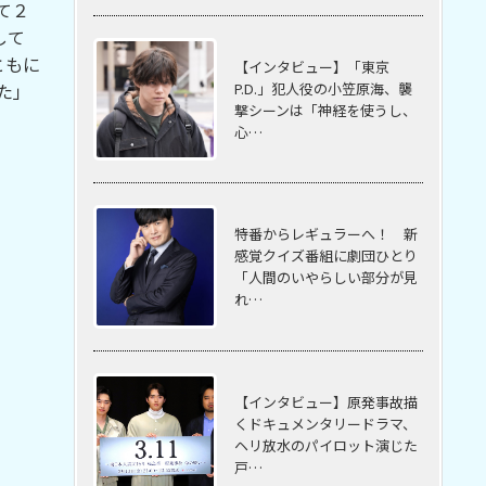
て２
して
ともに
【インタビュー】「東京
P.D.」犯人役の小笠原海、襲
た」
撃シーンは「神経を使うし、
心…
特番からレギュラーへ！ 新
感覚クイズ番組に劇団ひとり
「人間のいやらしい部分が見
れ…
【インタビュー】原発事故描
くドキュメンタリードラマ、
ヘリ放水のパイロット演じた
戸…