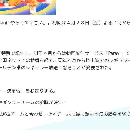
 Manにやらせて下さい』。初回は４月２８日（金）よる７時か
て特番で誕生し、同年４月からは動画配信サービス「Paravi」
全国ネットでの特番を経て、同年４月から地上波でのレギュラ
ールデン帯のレギュラー放送になることが発表された。
本一決定戦」をお送りする。
生ダンサーチームの参戦が決定！
ダンス選抜チームと合わせ、計４チームで最も熱い本気の勝負を繰