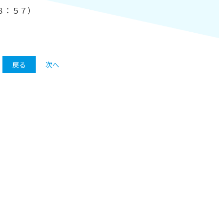
８：５７）
戻る
次へ