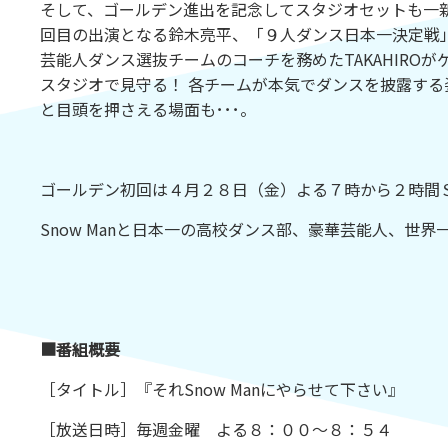
そして、ゴールデン進出を記念してスタジオセットも一
回目の出演となる鈴木亮平、「９人ダンス日本一決定戦
芸能人ダンス選抜チームのコーチを務めたTAKAHIROが
スタジオで見守る！ 各チームが本気でダンスを披露す
と目頭を押さえる場面も･･･。
ゴールデン初回は４月２８日（金）よる７時から２時間
Snow Manと日本一の高校ダンス部、豪華芸能人、世
■番組概要
［タイトル］『それSnow Manにやらせて下さい』
［放送日時］毎週金曜 よる８：００～８：５４