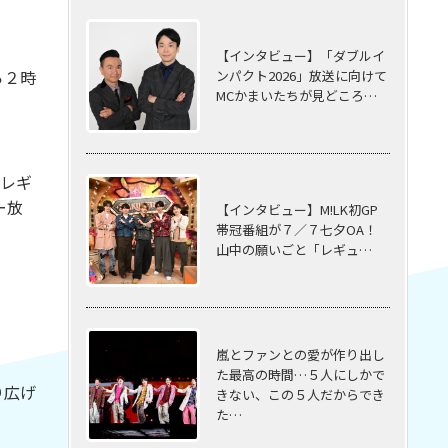
【インタビュー】「ダブルイ
ら２時
ンパクト2026」放送に向けて
MCかまいたちが見どころ…
でレギ
ー放
【インタビュー】M!LK初GP
帯冠番組が７／７七夕OA！
山中の願いごと「レギュ…
嵐とファンとの愛が作り出し
た最高の時間…５⼈にしかで
り広げ
きない、この５⼈だからでき
た…