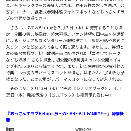
具、各キャラクターの等身大パネル、春田＆牧のおうち再現、公
安ずコーナー、結婚式参列体験フォトスポットなどおっさんずラ
ブの世界が体感できる。
さらに、DVD＆Blu-rayを７月３日（水）に発売することも決
定！今回の特典映像は、超大容量。ファン待望の田中圭×林遣都
によるビジュアルコメンタリーが収録決定！ 撮影秘話やお気に
入りシーンなどを２人で楽しく振り返ります。ほかにも、笑顔と
涙の舞台挨拶や、初回放送直前に配信された「コタツでトーク」
なども収録！ さらに蔵出し初公開の爆笑胸キュン未公開メイキ
ングもたっぷりと収録する予定。また、初回生産限定の特別封入
特典には伝説のラバーマスコットが復活。はるたんに加え牧も参
戦となった、あのお重がラバーマスコットになって封入される。
そのほか、３月13日（水）発売の《シナリオブック》、４月
25日（木）発売予定の《公式ブック》も絶賛予約受付中！
『おっさんずラブReturns展～WE ARE ALL FAMILY !!～』開催概
要
期間
実施会場