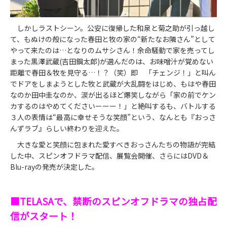
しかしラストシーン。公安に復帰した和泉と菊之助が引っ越し
て、もぬけの殻になった春田と牧の家の“新たなお隣さん”として
やって来たのは…となりのムサシさん！余命騒動で家を売ってし
まった黒澤武蔵(吉田鋼太郎)が選んだのは、お味噌汁が覚めない
距離で春田＆牧を見守る…！？（笑）即 「チェンジ！」と叫ん
でドアをしまようとした牧と武蔵が大乱闘をはじめ、もはや春田
なのか田中圭なのか、涙が出るほど爆笑しながら「家の前でケン
カするのはやめてくださいーーー！」と絶叫するも、バトルする
３人の表情は“最高に幸せそうな笑顔”という、なんとも『おっさ
んずラブ』らしい終わりを迎えた。
大きな愛と笑顔に包まれた愛すべきおっさんたちの物語が完結
した中、スピンオフドラマ配信、展覧会開催、さらにはDVD＆
Blu-rayの発売が決定した。
■TELASAで、禁断のスピンオフドラマの独占配
信がスタート！