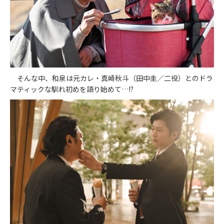
そんな中、和泉は元カレ・真崎秋斗（田中圭／二役）とのドラ
マティックな馴れ初めを語り始めて…!?