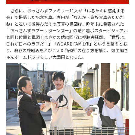
さらに、おっさんずファミリー11人が「はるたんに感謝する
会」で撮影した記念写真。春田が「なんか…家族写真みたいだ
ね」と呟いて微笑んだその写真の構図は、昨年末に発表された
「おっさんずラブーリターンズー」の晴れ着ポスタービジュアル
と同じ位置と構図！まさかの伏線回収に視聴者騒然。「世界よ、
これが日本のラブだ！」「WE ARE FAMILY!!」という言葉のとお
り、既存の枠組みをとびこえた“家族”の在り方を描く、爆笑胸き
ゅんホームドラマらしい大団円となった。