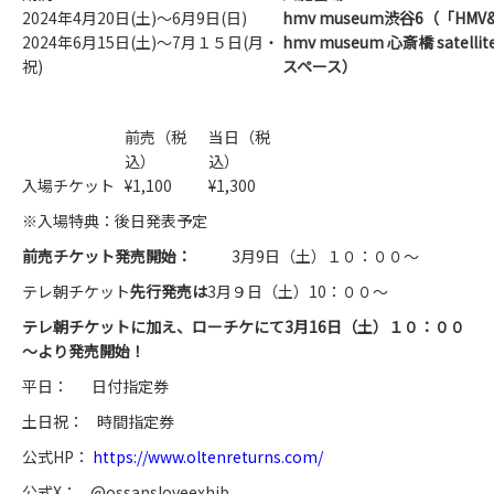
2024年4月20日(土)～6月9日(日)
hmv museum
渋谷6（「HMV&B
2024年6月15日(土)～7月１５日(月・
hmv museum
心斎橋 satel
祝)
スペース）
前売（税
当日（税
込）
込）
入場チケット
¥1,100
¥1,300
※入場特典：後日発表予定
前売チケット発売開始：
3月9日（土）１０：００～
テレ朝チケット
先行発売は
3月９日（土）10：００～
テレ朝チケットに加え、ローチケにて3月16日（土）１０：００
～より発売開始！
平日： 日付指定券
土日祝： 時間指定券
公式HP：
https://www.oltenreturns.com/
公式X： @ossansloveexhib