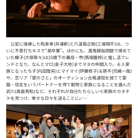
公安に復帰した和泉幸(井浦新)と六道菊之助(三浦翔平)は、つ
いに不意打ちキスで“弟卒業”。ほかにも、渡鬼嫁姑問題で揉めて
いた蝶子(大塚寧々)は10歳下の義母・市(馬場園梓)と推し活フレ
ンドとなり、なんとマロ(金子大地)までヲタの仲間入り。６人家
族となったちず(内田理央)とマイマイ(伊藤修子)＆鉄平(児嶋一哉)
や、恋リア「愛のさと」のオーディション合格通知を捨てて愛
猫・信玄をいうパートナーを得て動物と家族になることを選んだ
武川(眞島秀和)など、それぞれが自分たちらしい≪家族のカタチ
≫を見つけ、幸せな日々を送ることに――。