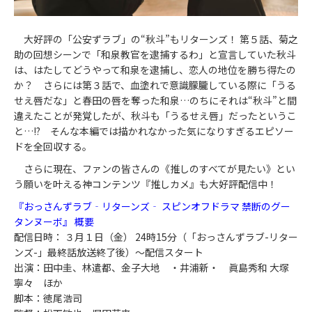
大好評の「公安ずラブ」の“秋斗”もリターンズ！ 第５話、菊之
助の回想シーンで「和泉教官を逮捕するわ」と宣言していた秋斗
は、はたしてどうやって和泉を逮捕し、恋人の地位を勝ち得たの
か？ さらには第３話で、血塗れで意識朦朧している際に「うる
せえ唇だな」と春田の唇を奪った和泉…のちにそれは“秋斗”と間
違えたことが発覚したが、秋斗も「うるせえ唇」だったというこ
と…!? そんな本編では描かれなかった気になりすぎるエピソー
ドを全回収する。
さらに現在、ファンの皆さんの《推しのすべてが見たい》とい
う願いを叶える神コンテンツ『推しカメ』も大好評配信中！
『おっさんずラブ‐リターンズ‐ スピンオフドラマ 禁断のグー
タンヌーボ』 概要
配信日時： ３月１日（金） 24時15分（「おっさんずラブ-リター
ンズ-」最終話放送終了後）～配信スタート
出演：田中圭、林遣都、金子大地 ・井浦新・ 眞島秀和 大塚
寧々 ほか
脚本：徳尾浩司