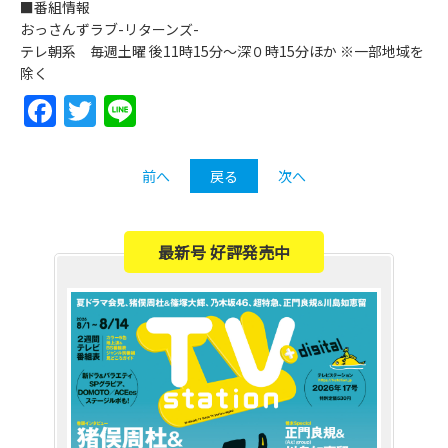
■番組情報
おっさんずラブ-リターンズ-
テレ朝系 毎週土曜 後11時15分～深０時15分ほか ※一部地域を
除く
Facebook
Twitter
Line
前へ
戻る
次へ
最新号 好評発売中