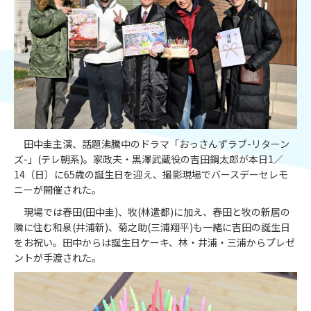
田中圭主演、話題沸騰中のドラマ「おっさんずラブ-リターン
ズ-」(テレ朝系)。家政夫・黒澤武蔵役の吉田鋼太郎が本日1／
14（日）に65歳の誕生日を迎え、撮影現場でバースデーセレモ
ニーが開催された。
現場では春田(田中圭)、牧(林遣都)に加え、春田と牧の新居の
隣に住む和泉(井浦新)、菊之助(三浦翔平)も一緒に吉田の誕生日
をお祝い。田中からは誕生日ケーキ、林・井浦・三浦からプレゼ
ントが手渡された。