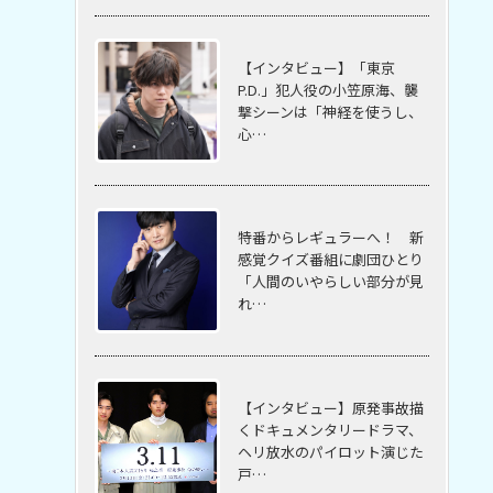
【インタビュー】「東京
P.D.」犯人役の小笠原海、襲
撃シーンは「神経を使うし、
心…
特番からレギュラーへ！ 新
感覚クイズ番組に劇団ひとり
「人間のいやらしい部分が見
れ…
【インタビュー】原発事故描
くドキュメンタリードラマ、
ヘリ放水のパイロット演じた
戸…