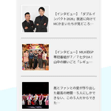
【インタビュー】「ダブルイ
ンパクト2026」放送に向けて
MCかまいたちが見どころ…
【インタビュー】M!LK初GP
帯冠番組が７／７七夕OA！
山中の願いごと「レギュ…
嵐とファンとの愛が作り出し
た最高の時間…５⼈にしかで
きない、この５⼈だからでき
た…