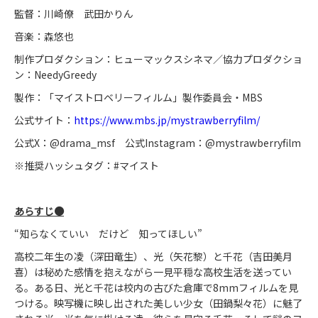
監督：川崎僚 武田かりん
音楽：森悠也
制作プロダクション：ヒューマックスシネマ／協力プロダクショ
ン：NeedyGreedy
製作：「マイストロベリーフィルム」製作委員会・MBS
公式サイト：
https://www.mbs.jp/mystrawberryfilm/
公式X：@drama_msf 公式Instagram：@mystrawberryfilm
※推奨ハッシュタグ：#マイスト
あらすじ●
“知らなくていい だけど 知ってほしい”
高校二年生の凌（深田竜生）、光（矢花黎）と千花（吉田美月
喜）は秘めた感情を抱えながら一見平穏な高校生活を送ってい
る。ある日、光と千花は校内の古びた倉庫で8mmフィルムを見
つける。映写機に映し出された美しい少女（田鍋梨々花）に魅了