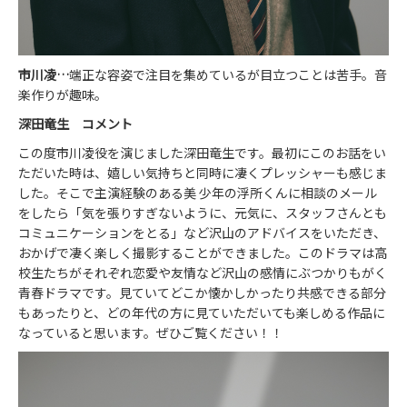
市川凌…
端正な容姿で注目を集めているが目立つことは苦手。音
楽作りが趣味。
深田竜生 コメント
この度市川凌役を演じました深田竜生です。最初にこのお話をい
ただいた時は、嬉しい気持ちと同時に凄くプレッシャーも感じま
した。そこで主演経験のある美 少年の浮所くんに相談のメール
をしたら「気を張りすぎないように、元気に、スタッフさんとも
コミュニケーションをとる」など沢山のアドバイスをいただき、
おかげで凄く楽しく撮影することができました。このドラマは高
校生たちがそれぞれ恋愛や友情など沢山の感情にぶつかりもがく
青春ドラマです。見ていてどこか懐かしかったり共感できる部分
もあったりと、どの年代の方に見ていただいても楽しめる作品に
なっていると思います。ぜひご覧ください！！