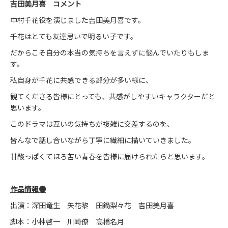
吉田美月喜 コメント
中村千花役を演じました吉田美月喜です。
千花はとても友達思いで明るい子です。
だからこそ自分の本当の気持ちを言えずに悩んでいたりもしま
す。
私自身が千花に共感できる部分が多い様に、
観てくださる皆様にとっても、共感がしやすいキャラクターだと
思います。
このドラマは互いの気持ちが複雑に交差するのを、
皆んなで話し合いながら丁寧に繊細に描いていきました。
甘酸っぱくてほろ苦い青春を皆様に届けられたらと思います。
作品情報●
出演：深田竜生 矢花黎 田鍋梨々花 吉田美月喜
脚本：小林啓一 川崎僚 高橋名月