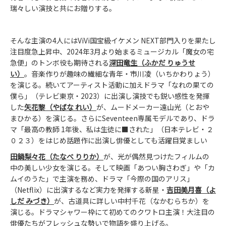
瑞々しい演技と共にお贈りする。
そんな主演の4人にはViVi国宝級イケメン NEXT部門入りを果たし
注目度急上昇中、2024年3月より始まるミュージカル「魔女の宅
急便」のトンボ役も期待される
深田竜生
（ふかだ りゅうせ
い）
。音楽作りが趣味の繊細な青年・市川凌（いちかわりょう）
を演じる。続いてアーティスト活動に加えドラマ「なれの果ての
僕ら」（テレビ東京・2023）に出演し演技でも鋭い感性を発揮
した
矢花黎
（やばな れい）
が、ムードメーカー遠山光（とおや
まひかる）を演じる。さらにSeventeen専属モデルであり、ドラ
マ「最高の教師 1年後、私は生徒に■された」（日本テレビ・２
０２３）をはじめ話題作に出演し俳優としても活躍目覚ましい
田鍋梨々花
（たなべ りりか）
が、光が偶然見つけたフィルムの
中の美しい少女を演じる。そして映画「あつい胸さわぎ」や「カ
ムイのうた」で主演を務め、ドラマ「今際の国のアリス」
（Netflix）に出演するなど実力を発揮する新星・
吉田美月喜
（よ
しだ みづき）
が、古道具に詳しい中村千花（なかむらちか）を
演じる。ドラマシャワー枠にて初めてのクワトロ主演！大注目の
俳優たちがフレッシュな勢いで物語を盛り上げる。