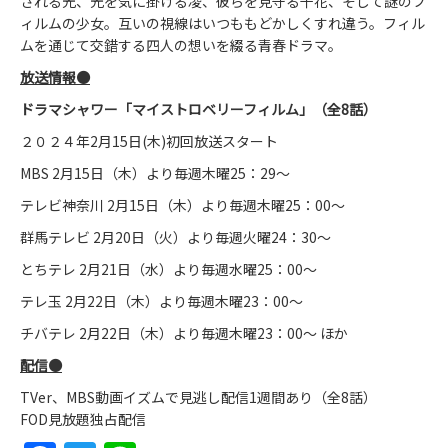
される光、光を気に掛ける凌、彼らを見守る千花、そして謎のフ
ィルムの少女。互いの視線はいつももどかしくすれ違う。フィル
ムを通じて交錯する四人の想いを綴る青春ドラマ。
放送情報●
ドラマシャワー「マイストロベリーフィルム」（全8話）
２０２４年2月15日(木)初回放送スタート
MBS 2月15日（木）より毎週木曜25：29～
テレビ神奈川 2月15日（木）より毎週木曜25：00～
群馬テレビ 2月20日（火）より毎週火曜24：30～
とちテレ 2月21日（水）より毎週水曜25：00～
テレ玉 2月22日（木）より毎週木曜23：00～
チバテレ 2月22日（木）より毎週木曜23：00～ ほか
配信●
TVer、MBS動画イズムで見逃し配信1週間あり（全8話）
FOD見放題独占配信