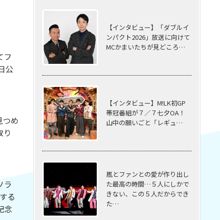
【インタビュー】「ダブルイ
ンパクト2026」放送に向けて
MCかまいたちが見どころ…
てフ
日公
【インタビュー】M!LK初GP
帯冠番組が７／７七夕OA！
見つめ
山中の願いごと「レギュ…
取り
嵐とファンとの愛が作り出し
ソラ
た最高の時間…５⼈にしかで
きない、この５⼈だからでき
表する
た…
記念