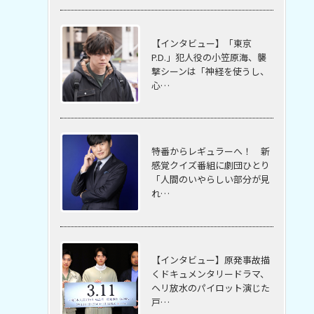
【インタビュー】「東京
P.D.」犯人役の小笠原海、襲
撃シーンは「神経を使うし、
心…
特番からレギュラーへ！ 新
感覚クイズ番組に劇団ひとり
「人間のいやらしい部分が見
れ…
【インタビュー】原発事故描
くドキュメンタリードラマ、
ヘリ放水のパイロット演じた
戸…