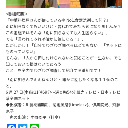
<番組概要＞
『中華料理屋さんが使っている率 No1.食器洗剤って何？』
別に知らなくてもいいけど…言われてみたら気になりませんか？
この番組ではそんな「別に知らなくても人生困らない」、
でも「言われてみれば確かに気になる…」、
だがしかし！「自分でわざわざ調べるほどでもない」「ネットに
ものっていない」
そんな、「人から押し付けられないと知ることが一生ない、でも
知っておいて損はないであろう
こと」を全力でわざわざ調査して紹介する番組です！
「別に知らんでええねんけど… 誰かに話したくなる１１個のこ
と」
6 月 27 日(木)後11時59分～深０時54分 読売テレビ・日本テレビ
系全国ネット
◆出演者：川島明(麒麟)、菊池風磨(timelesz)、伊集院光、齊藤
京子
声の出演： 中野周平（蛙亭）