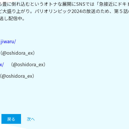
ら畳に倒れ込むというオトナな展開にSNSでは「急接近にドキ
大盛り上がり。パリオリンピック2024の放送のため、第５話
見逃し配信中。
ijiwaru/
oshidora_ex）
x/
（@oshidora_ex）
oshidora_ex）
戻る
次へ