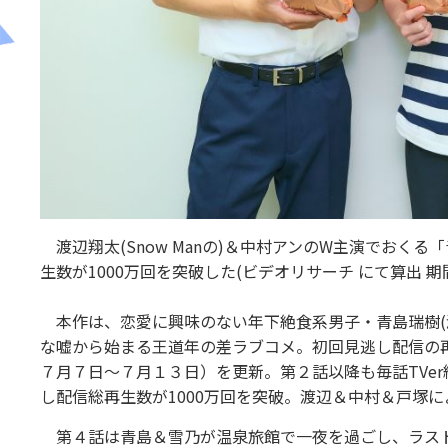
渡辺翔太(Snow Manの)＆中村アンのW主演でおく
生数が1000万回を突破した(ビデオリサーチ にて算出 
本作は、恋愛に興味のない年下絶食系男子・青島瑞樹(渡
な嘘から始まる王道年の差ラブコメ。初回見逃し配信の再
７月７日～７月１３日）を更新。第２話以降も毎話TVe
し配信総再生数が1000万回を突破。渡辺＆中村＆戸塚
第４話は青島＆雪乃が温泉旅館で一夜を過ごし、ラスト