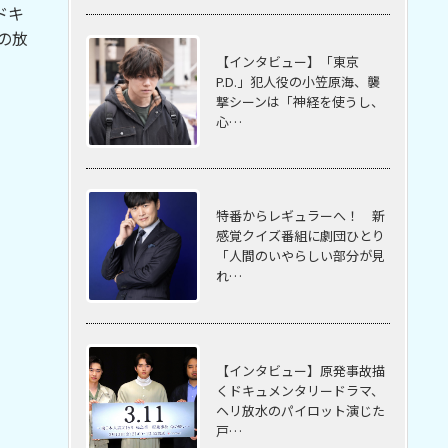
ドキ
の放
【インタビュー】「東京
P.D.」犯人役の小笠原海、襲
撃シーンは「神経を使うし、
心…
特番からレギュラーへ！ 新
感覚クイズ番組に劇団ひとり
「人間のいやらしい部分が見
れ…
【インタビュー】原発事故描
くドキュメンタリードラマ、
ヘリ放水のパイロット演じた
戸…