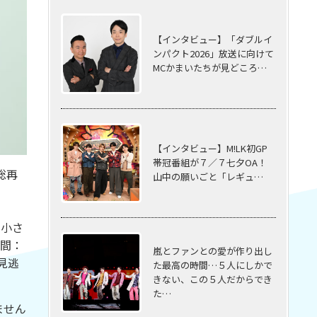
【インタビュー】「ダブルイ
ンパクト2026」放送に向けて
MCかまいたちが見どころ…
【インタビュー】M!LK初GP
帯冠番組が７／７七夕OA！
総再
山中の願いごと「レギュ…
の小さ
期間：
嵐とファンとの愛が作り出し
見逃
た最高の時間…５⼈にしかで
きない、この５⼈だからでき
た…
ません