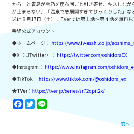
から」と青島が雪乃を座布団ごと引き寄せ、キスしなが
が止まらない」「温泉で急展開すぎてびっくりした」など
送は８月17日（土）。TVerでは第１話～第４話を無料
番組公式アカウント
◆ホームページ：
https://www.tv-asahi.co.jp/aoshima_
◆X（旧Twitter）：
https://twitter.com/oshidoraEX
（@
◆Instagram：
https://www.instagram.com/oshidora_e
◆TikTok：
https://www.tiktok.com/@oshidora_ex
（@
★TVer
：
https://tver.jp/series/sr72qpil2x/
Facebook
Twitter
Line
前へ