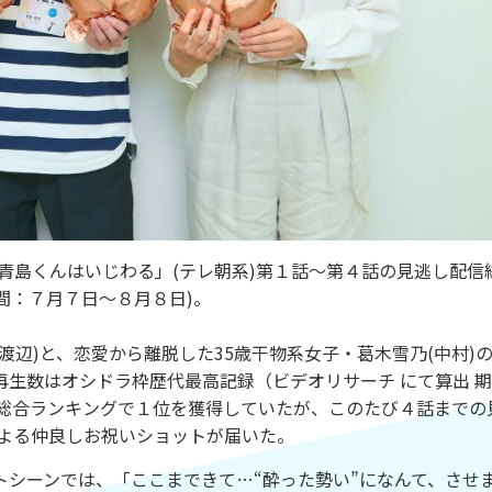
る「青島くんはいじわる」(テレ朝系)第１話～第４話の見逃し配信
期間：７月７日～８月８日)。
辺)と、恋愛から離脱した35歳干物系女子・葛木雪乃(中村)
生数はオシドラ枠歴代最高記録（ビデオリサーチ にて算出 
r総合ランキングで１位を獲得していたが、このたび４話までの
による仲良しお祝いショットが届いた。
シーンでは、「ここまできて…“酔った勢い”になんて、させ