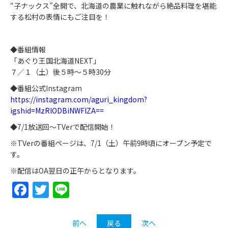
“子ナックス”全開で、北海道の農業に触れながら絶品料理を堪能
する松村の表情にもご注目を！
◆番組情報
「あぐり王国北海道NEXT」
７／１（土）後５時～５時30分
◆番組公式Instagram
https://instagram.com/aguri_kingdom?
igshid=MzRlODBiNWFlZA==
◆7/1放送回～TVerで配信開始！
※TVerの番組ページは、7/1（土）午前9時頃にオープン予定で
す。
※配信はOA翌日の正午からとなります。
Facebook
Twitter
Line
前へ
戻る
次へ