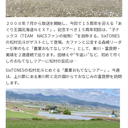
２００８年７月から放送を開始し、今回で１５周年を迎える「あ
ぐり王国北海道ＮＥＸＴ」。記念すべき１５周年初回は、“子ナ
ックス（TEAM NACSファンの総称）”を自称する、SixTONES
の松村北斗がゲストとして登場。大ファンと公言する森崎リーダ
ー引率のもと「農業おもてなしツアー」として、東川・富良野・
美瑛を２週連続で巡ります。田植えや“牛追い”など、初めて尽く
しのおもてなしツアーに松村の反応は…
SixTONESの松村北斗とめぐる「農業おもてなしツアー」。今週
は、上川郡にある東川町と北の国からでおなじみの富良野を訪問
します。