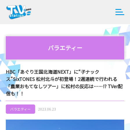
バラエティー
HBC「あぐり王国北海道NEXT」に“子ナック
ス”SixTONES 松村北斗が初登場！2週連続で行われる
「農業おもてなしツアー」に松村の反応は……!? TVer配
信も！！
バラエティー
2023.06.23