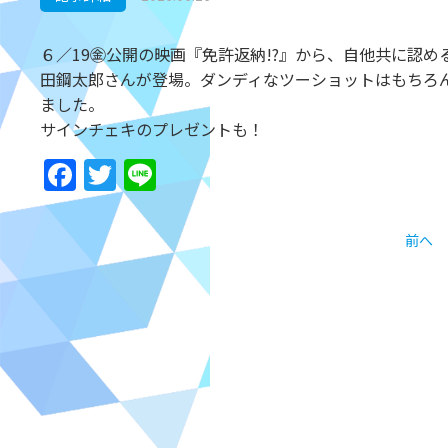
６／19㊎公開の映画『免許返納!?』から、自他共に認
田鋼太郎さんが登場。ダンディなツーショットはもちろん
ました。
サインチェキのプレゼントも！
Facebook
Twitter
Line
前へ