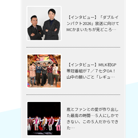
【インタビュー】「ダブルイ
ンパクト2026」放送に向けて
MCかまいたちが見どころ…
【インタビュー】M!LK初GP
帯冠番組が７／７七夕OA！
山中の願いごと「レギュ…
嵐とファンとの愛が作り出し
た最高の時間…５⼈にしかで
きない、この５⼈だからでき
た…