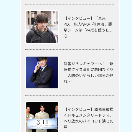
【インタビュー】「東京
P.D.」犯人役の小笠原海、襲
撃シーンは「神経を使うし、
心…
特番からレギュラーへ！ 新
感覚クイズ番組に劇団ひとり
「人間のいやらしい部分が見
れ…
【インタビュー】原発事故描
くドキュメンタリードラマ、
ヘリ放水のパイロット演じた
戸…