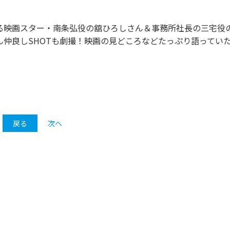
める映画スター・南条弘役の舘ひろしさん＆事務所社長の三宅役
仲良しSHOTも劇撮！映画の見どころなどたっぷり語ってい
戻る
次へ