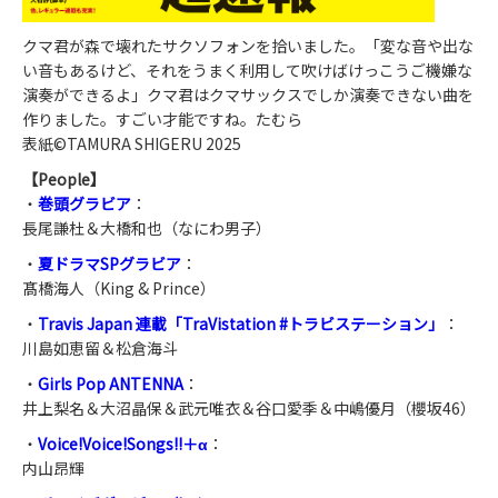
クマ君が森で壊れたサクソフォンを拾いました。「変な音や出な
い音もあるけど、それをうまく利用して吹けばけっこうご機嫌な
演奏ができるよ」クマ君はクマサックスでしか演奏できない曲を
作りました。すごい才能ですね。たむら
表紙©TAMURA SHIGERU 2025
【People】
・
巻頭グラビア
：
長尾謙杜＆大橋和也（なにわ男子）
・
夏ドラマSPグラビア
：
髙橋海人（King & Prince）
・
Travis Japan 連載「TraVistation #トラビステーション」
：
川島如恵留＆松倉海斗
・
Girls Pop ANTENNA
：
井上梨名＆大沼晶保＆武元唯衣＆谷口愛季＆中嶋優月（櫻坂46）
・
Voice!Voice!Songs!!＋α
：
内山昂輝