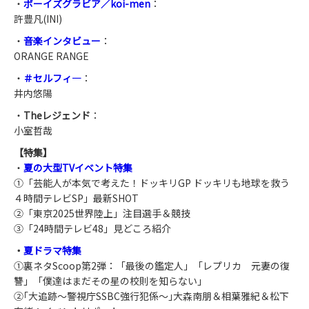
・
ボーイズグラビア／koi-men
：
許豊凡(INI)
・
音楽インタビュー
：
ORANGE RANGE
・
＃セルフィ―
：
井内悠陽
・
Theレジェンド
：
小室哲哉
【特集】
・
夏の大型TVイベント特集
①「芸能人が本気で考えた！ドッキリGP ドッキリも地球を救う
４時間テレビSP」最新SHOT
②「東京2025世界陸上」注目選手＆競技
③「24時間テレビ48」見どころ紹介
・
夏ドラマ特集
①裏ネタScoop第2弾：「最後の鑑定人」「レプリカ 元妻の復
讐」「僕達はまだその星の校則を知らない」
②｢大追跡～警視庁SSBC強行犯係～｣大森南朋＆相葉雅紀＆松下