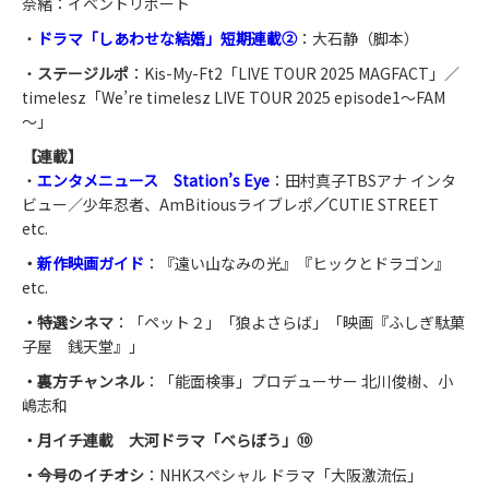
奈緒：イベントリポート
・
ドラマ「しあわせな結婚」短期連載②
：大石静（脚本）
・
ステージルポ
：Kis-My-Ft2「LIVE TOUR 2025 MAGFACT」／
timelesz「We’re timelesz LIVE TOUR 2025 episode1～FAM
～」
【連載】
・
エンタメニュース Station’s Eye
：田村真子TBSアナ インタ
ビュー／少年忍者、AmBitiousライブレポ
／
CUTIE STREET
etc.
・
新作映画ガイド
：『遠い山なみの光』『ヒックとドラゴン』
etc.
・特選シネマ
：「ペット２」「狼よさらば」「映画『ふしぎ駄菓
子屋 銭天堂』」
・裏方チャンネル
：「能面検事」プロデューサー 北川俊樹、小
嶋志和
・月イチ連載 大河ドラマ「べらぼう」⑩
・今号のイチオシ
：NHKスペシャル ドラマ「大阪激流伝」