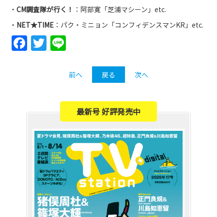
・
CM調査隊が行く！
：阿部寛「芝浦マシーン」etc.
・
NET★TIME
：パク・ミニョン「コンフィデンスマンKR」etc.
Facebook
Twitter
Line
前へ
戻る
次へ
最新号 好評発売中