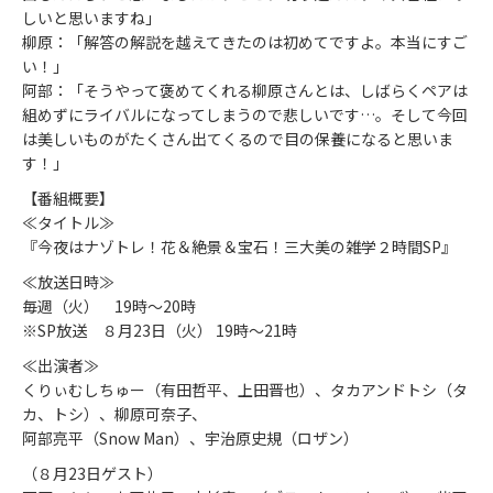
しいと思いますね」
柳原：「解答の解説を越えてきたのは初めてですよ。本当にすご
い！」
阿部：「そうやって褒めてくれる柳原さんとは、しばらくペアは
組めずにライバルになってしまうので悲しいです…。そして今回
は美しいものがたくさん出てくるので目の保養になると思いま
す！」
【番組概要】
≪タイトル≫
『今夜はナゾトレ！花＆絶景＆宝石！三大美の雑学２時間SP』
≪放送日時≫
毎週（火） 19時～20時
※SP放送 ８月23日（火） 19時～21時
≪出演者≫
くりぃむしちゅー（有田哲平、上田晋也）、タカアンドトシ（タ
カ、トシ）、柳原可奈子、
阿部亮平（Snow Man）、宇治原史規（ロザン）
（８月23日ゲスト）