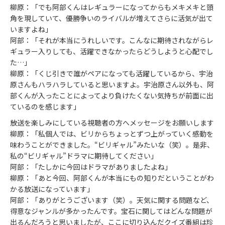
柳原：「でも阿部くんはレギュラーになってからもメキメキと頭
角を現していて、優勝争いのライバルが増えてさらに活気が出て
いますよね」
阿部：「それが本当にうれしいです。こんなに期待されながらレ
ギュラー入りしても、活躍できなかったらどうしようと心配でし
た…」
柳原：「くじ引きで誰がペアになっても活躍しているから、宇治
原さんもハラハラしていると思いますよ。宇治原さん以外も、阿
部くんが入ったことによってより負けたくない気持ちが前面に出
ているのを感じます」
――放送を楽しみにしている視聴者の方へメッセージをお願いします
柳原：「私個人では、ビリからちょっとずつ上がっていく感動を
味わうことができました。“ビリギャル”みたいな（笑）。是非、
私の“ビリギャル”ドラマに期待してください」
阿部：「たしかに今回はドラマがありましたよね」
柳原：「あと今回、阿部くんが本当にもの知りだということがわ
かる放送になっています」
阿部：「ありがとうございます（笑）。天気に関する問題など、
得意なジャンルが多かったんです。宝石に関してはどんな問題が
出るんだろうと思いましたが、ここに切り込んだクイズ番組は珍