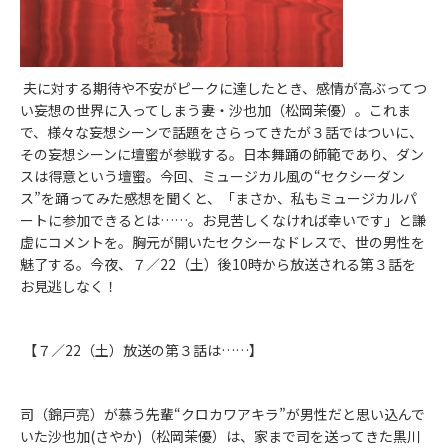
夫に対する期待や不安がピークに達したとき、感情が高ぶってつ
い妄想の世界に入ってしまう妻・沙也加（松岡茉優）。これま
で、様々な妄想シーンで話題をさらってきたが３話ではついに、
その妄想シーンに壇蜜が参戦する。日本舞踊の師範であり、ダン
スは得意という壇蜜。今回、ミュージカル風の“セクシーダン
ス”を踊ってみた感想を聞くと、「まさか、私もミュージカルパ
ートに参加できるとは……。お見苦しくなければ幸いです」と謙
虚にコメントを。胸元が開いたセクシーなドレスで、世の男性を
魅了する。今夜、７／22（土）後10時から放送される第３話を
お見逃しなく！
【７／22（土）放送の第３話は……】
司（錦戸亮）が慕う先輩“クロカワアキラ”が男性だと思い込んで
いた沙也加(さやか)（松岡茉優）は、家まで司を送ってきた黒川