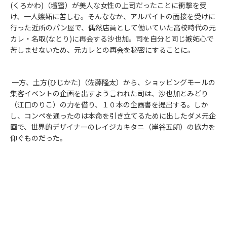
(くろかわ)（壇蜜）が美人な女性の上司だったことに衝撃を受
け、一人嫉妬に苦しむ。そんななか、アルバイトの面接を受けに
行った近所のパン屋で、偶然店員として働いていた高校時代の元
カレ・名取(なとり)に再会する沙也加。司を自分と同じ嫉妬心で
苦しませないため、元カレとの再会を秘密にすることに。
一方、土方(ひじかた)（佐藤隆太）から、ショッピングモールの
集客イベントの企画を出すよう言われた司は、沙也加とみどり
（江口のりこ）の力を借り、１０本の企画書を提出する。しか
し、コンペを通ったのは本命を引き立てるために出したダメ元企
画で、世界的デザイナーのレイジカキタニ（岸谷五朗）の協力を
仰ぐものだった。