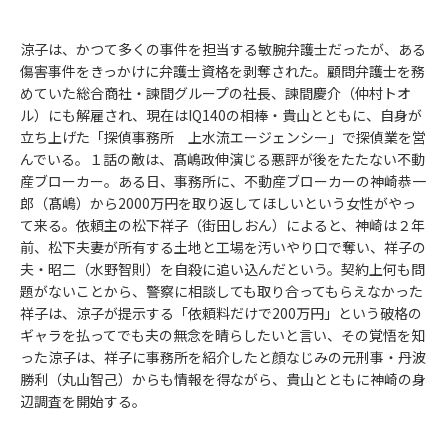
涼子は、かつて多くの事件を担当する敏腕弁護士だったが、ある
傷害事件をきっかけに弁護士資格を剥奪された。顧問弁護士を務
めていた総合商社・諫間グループの社長、諫間慶介（仲村トオ
ル）にも解雇され、現在はIQ140の相棒・貴山とともに、自身が
立ち上げた「探偵事務所 上水流エージェンシー」で探偵業を営
んでいる。１話の敵は、髙嶋政伸演じる悪評が後をたたない不動
産ブローカー。ある日、事務所に、不動産ブローカーの神崎恭一
郎（髙嶋）から2000万円を取り返してほしいという女性がやっ
て来る。依頼主の松下祥子（街田しおん）によると、神崎は２年
前、松下夫妻が所有する土地と工場を汚いやり口で奪い、祥子の
夫・昭二（水野智則）を自殺に追い込んだという。契約上何も問
題がないことから、警察に相談しても取り合ってもらえなかった
祥子は、涼子が提示する「依頼料だけで200万円」という破格の
ギャラを払ってでも夫の無念を晴らしたいと言い、その覚悟を知
った涼子は、祥子に事務所を紹介したと顔なじみの元刑事・丹波
勝利（丸山智己）からも情報を得ながら、貴山とともに神崎の身
辺調査を開始する。