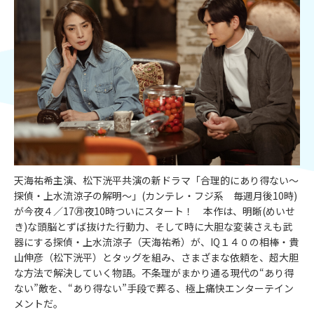
天海祐希主演、松下洸平共演の新ドラマ「合理的にあり得ない～
探偵・上水流涼子の解明～」(カンテレ・フジ系 毎週月後10時)
が今夜４／17㊊夜10時ついにスタート！ 本作は、明晰(めいせ
き)な頭脳とずば抜けた行動力、そして時に大胆な変装さえも武
器にする探偵・上水流涼子（天海祐希）が、IQ１４０の相棒・貴
山伸彦（松下洸平）とタッグを組み、さまざまな依頼を、超大胆
な方法で解決していく物語。不条理がまかり通る現代の“あり得
ない”敵を、“あり得ない”手段で葬る、極上痛快エンターテイン
メントだ。