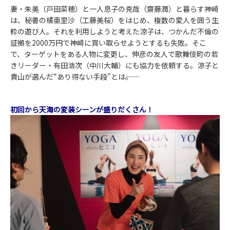
妻・朱美（戸田菜穂）と一人息子の克哉（齋藤潤）と暮らす神崎
は、秘書の橘亜里沙（工藤美桜）をはじめ、複数の愛人を囲う生
粋の遊び人。それを利用しようと考えた涼子は、つかんだ不倫の
証拠を2000万円で神崎に買い取らせようとするも失敗。そこ
で、ターゲットをある人物に変更し、伸彦の友人で歌舞伎町の若
きリーダー・有田浩次（中川大輔）にも協力を依頼する。涼子と
貴山が選んだ“あり得ない手段”とは――。
初回から天海の変装シーンが盛りだくさん！