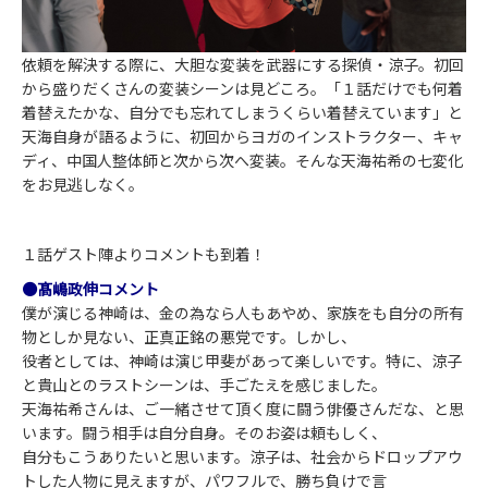
依頼を解決する際に、大胆な変装を武器にする探偵・涼子。初回
から盛りだくさんの変装シーンは見どころ。「１話だけでも何着
着替えたかな、自分でも忘れてしまうくらい着替えています」と
天海自身が語るように、初回からヨガのインストラクター、キャ
ディ、中国人整体師と次から次へ変装。そんな天海祐希の七変化
をお見逃しなく。
１話ゲスト陣よりコメントも到着！
●髙嶋政伸コメント
僕が演じる神崎は、金の為なら人もあやめ、家族をも自分の所有
物としか見ない、正真正銘の悪党です。しかし、
役者としては、神崎は演じ甲斐があって楽しいです。特に、涼子
と貴山とのラストシーンは、手ごたえを感じました。
天海祐希さんは、ご一緒させて頂く度に闘う俳優さんだな、と思
います。闘う相手は自分自身。そのお姿は頼もしく、
自分もこうありたいと思います。涼子は、社会からドロップアウ
トした人物に見えますが、パワフルで、勝ち負けで言