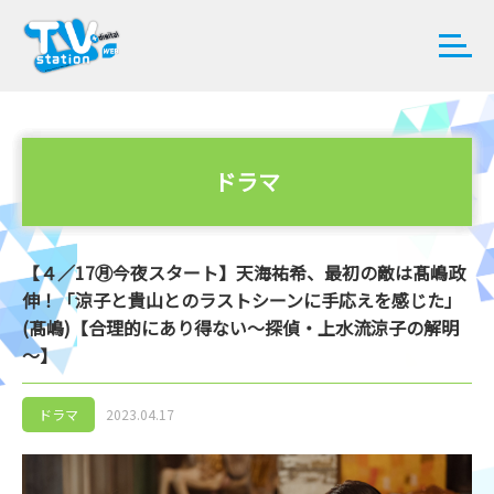
ドラマ
【４／17㊊今夜スタート】天海祐希、最初の敵は髙嶋政
伸！「涼子と貴山とのラストシーンに手応えを感じた」
(髙嶋)【合理的にあり得ない～探偵・上水流涼子の解明
～】
ドラマ
2023.04.17