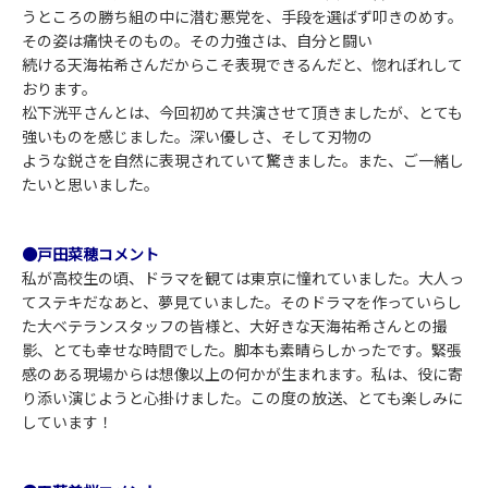
うところの勝ち組の中に潜む悪党を、手段を選ばず叩きのめす。
その姿は痛快そのもの。その力強さは、自分と闘い
続ける天海祐希さんだからこそ表現できるんだと、惚れぼれして
おります。
松下洸平さんとは、今回初めて共演させて頂きましたが、とても
強いものを感じました。深い優しさ、そして刃物の
ような鋭さを自然に表現されていて驚きました。また、ご一緒し
たいと思いました。
●戸田菜穂コメント
私が高校生の頃、ドラマを観ては東京に憧れていました。大人っ
てステキだなあと、夢見ていました。そのドラマを作っていらし
た大ベテランスタッフの皆様と、大好きな天海祐希さんとの撮
影、とても幸せな時間でした。脚本も素晴らしかったです。緊張
感のある現場からは想像以上の何かが生まれます。私は、役に寄
り添い演じようと心掛けました。この度の放送、とても楽しみに
しています！