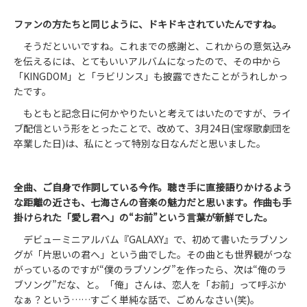
ファンの方たちと同じように
、
ドキドキされていたんですね。
そうだといいですね。これまでの感謝と、これからの意気込み
を伝えるには、とてもいいアルバムになったので、その中から
「KINGDOM」と「ラビリンス」も披露できたことがうれしかっ
たです。
もともと記念日に何かやりたいと考えてはいたのですが、ライ
ブ配信という形をとったことで、改めて、3月24日(宝塚歌劇団を
卒業した日)は、私にとって特別な日なんだと思いました。
全曲、ご自身で作詞している今作。
聴き手に直接語りかけるよう
な距離の近さ
も
、七海さんの音楽の魅力だと思います。作曲も手
掛けられた「愛し君へ」
の“お前”
と
いう言葉
が新鮮でした
。
デビューミニアルバム『GALAXY』で、初めて書いたラブソン
グが「片思いの君へ」という曲でした。その曲とも世界観がつな
がっているのですが“僕のラブソング”を作ったら、次は“俺のラ
ブソング”だな、と。「俺」さんは、恋人を「お前」って呼ぶか
なぁ？という……すごく単純な話で、ごめんなさい(笑)。