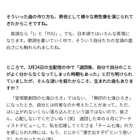
そうい
った曲の
作り方も、男役として
様々
な男性像を演じられて
きたからこそですね。
英語なら「I」と「YOU」。でも、日本語ではいろんな表現に
なります。歌詞を書いていく中で、そういう自分たちの言語の面
白さにも触れられましたね。
ところで、
3
月24日の生
配信の中で「退団後、自分で自分のこと
がよく
分からなく
なってしまった時期もあった」と打ち明けられ
ていましたが、そんな迷いを経たからこそ
、
生まれた曲もありま
すか？
「宝塚歌劇団の七海ひろき」ではない、「無印の七海ひろき」
になったとき、自分とは何者なのか考えたことがあって。ただ、
はい上がれないくらい落ち込んだという話ではないので、皆さ
ん、心配しないでくださいね！(笑) 退団した年の８月にアーテ
ィストデビューして、私を応援してくださる「チーム七海」の力
を感じられた時には、もう、とにかく“漕ぎ出すぞ!!”という思い
でしかなかったから(笑)。