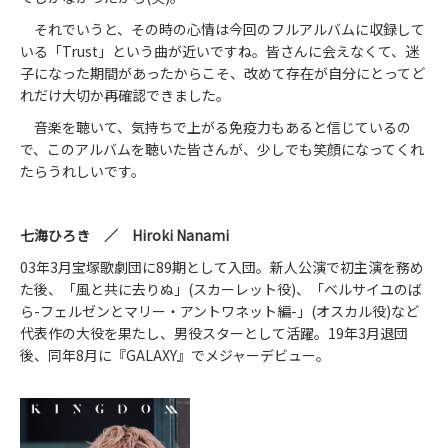
それでいうと、その時の心情は今回のフルアルバムに収録して
いる「Trust」という曲が近いですね。皆さんに会えなくて、迷
子になった期間があったからこそ、改めて存在が自分にとってど
れだけ大切か再確認できました。
音楽を聴いて、気持ちで上がる免疫力もあると信じているの
で、このアルバムを聴いた皆さんが、少しでも笑顔になってくれ
たらうれしいです。
七海ひろき ／ Hiroki Nanami
03年3月宝塚歌劇団に89期として入団。新人公演で初主演を務め
た後、「風と共に去りぬ」(スカーレット役)、「ベルサイユのば
ら-フェルゼンとマリー・アントワネット編-」(オスカル役)など
代表作の大役を果たし、男役スターとして活躍。19年3月退団
後、同年8月に『GALAXY』でメジャーデビュー。