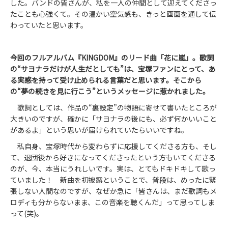
した。バンドの皆さんが、私を一人の仲間として迎えてくださっ
たことも心強くて。その温かい空気感も、きっと画面を通して伝
わっていたと思います。
今回のフルアルバム『KINGDOM』のリード曲「花に嵐」。歌詞
の“サヨナラだけが人生だとしても”
は、宝塚ファン
にとって
、
あ
る
実感を持って受け止められる言葉だと思います。
そこから
の“
夢の
続きを見に行こう”という
メッセージ
に惹かれました。
歌詞としては、作品の“裏設定”の物語に寄せて書いたところが
大きいのですが、確かに「サヨナラの後にも、必ず何かいいこと
があるよ」という思いが届けられていたらいいですね。
私自身、宝塚時代から変わらずに応援してくださる方も、そし
て、退団後から好きになってくださったという方もいてくださる
のが、今、本当にうれしいです。実は、とてもドキドキして歌っ
ていました！ 新曲を初披露ということで、普段は、めったに緊
張しない人間なのですが、なぜか急に「皆さんは、まだ歌詞もメ
ロディも分からないまま、この音楽を聴くんだ」って思ってしま
って(笑)。