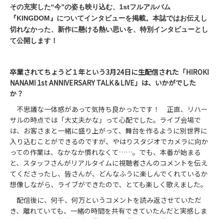
その充実した“今”の姿も映り込む、1stフルアルバム
『KINGDOM』についてインタビューを掲載。本誌ではお伝えし
切れなかった、新作に懸ける熱い思いを、特別インタビューとし
て公開します！
卒業されてちょうど１年という3月24日に生配信された「HIROKI
NANAMI 1st ANNIVERSARY TALK＆LIVE」は、いかがでした
か？
不思議な一体感があって気持ち良かったです！ 正直、リハー
サルの時点では「大丈夫かな」って心配でした。ライブ会場で
は、お客さまと一緒に盛り上がって、舞台を作るように別世界に
入り込むことができるのですが、やはりスタジオでカメラに向か
っての作業は、なかなか慣れなくて……。でも、本番が始まる
と、スタッフさんがリアルタイムに視聴者さんのコメントを伝え
てくださったし、皆さんが、どんなふうに楽しんでくれているか
想像しながら、ライブができたので、とても楽しく歌えました。
配信後に、何千、何万というコメントを読み返させていただ
き、離れていても、一緒の時間を共有できていたんだと実感しま