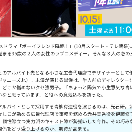
ブコメドラマ「ボーイフレンド降臨！」(10月スタート・テレ朝系)
詰まる35歳の２人の女性のラブコメディー。そんな３人の恋の
のアルバイト先となる小さな広告代理店でデザイナーとして
西ジャニーズJr.）。末澤が演じる黒瀬は、半人前のディレクター
、どこか憎めないクセ強男子。「ちょっと陽気で小生意気な青
いなと思っています」と役への意気込みを語った。
ルバイトとして採用する青柳有造役を演じるのは、光石研。
かしこが勤める広告代理店で事務を務める赤井美香役を伊藤修
。個性際立つ実力派のキャスト陣が勢揃いした今作。その巧み
関係をどう盛り上げるのか、期待が高まる。