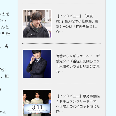
うのを
【インタビュー】「東京
で小
P.D.」犯人役の小笠原海、襲
ゃんと
撃シーンは「神経を使うし、
心…
でも座
で、皆
特番からレギュラーへ！ 新
感覚クイズ番組に劇団ひとり
「人間のいやらしい部分が見
の引
れ…
で、無
さ
【インタビュー】原発事故描
くドキュメンタリードラマ、
ヘリ放水のパイロット演じた
戸…
する