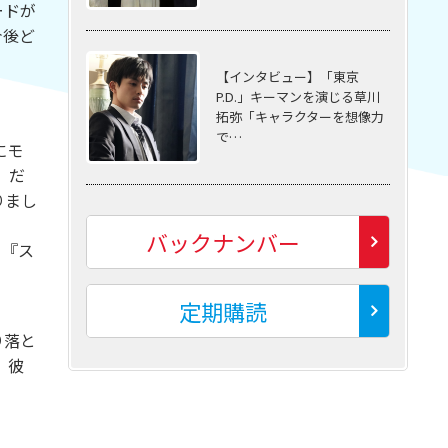
ードが
今後ど
【インタビュー】「東京
P.D.」キーマンを演じる草川
拓弥「キャラクターを想像力
で…
にモ
」だ
りまし
バックナンバー
ら『ス
定期購読
り落と
、彼