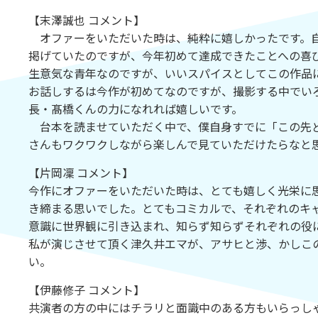
【末澤誠也 コメント】
オファーをいただいた時は、純粋に嬉しかったです。自
掲げていたのですが、今年初めて達成できたことへの喜
生意気な青年なのですが、いいスパイスとしてこの作品
お話しするは今作が初めてなのですが、撮影する中でい
長・髙橋くんの力になれれば嬉しいです。
台本を読ませていただく中で、僕自身すでに「この先ど
さんもワクワクしながら楽しんで見ていただけたらなと
【片岡凜 コメント】
今作にオファーをいただいた時は、とても嬉しく光栄に
き締まる思いでした。とてもコミカルで、それぞれのキ
意識に世界観に引き込まれ、知らず知らずそれぞれの役
私が演じさせて頂く津久井エマが、アサヒと渉、かしこ
い。
【伊藤修子 コメント】
共演者の方の中にはチラリと面識中のある方もいらっし