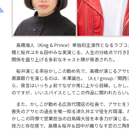
髙橋海人（King & Prince）単独初主演作となるラ
橋と桜井ユキ＆田中みな実演じる、人生の分岐点で行き
関係を盛り上げる多彩なキャスト陣が発表された。
桜井演じる茶谷かしこの勤め先で、髙橋が演じるアサヒ
黒瀬顕介を演じるのは、末澤誠也。（Aぇ! group／関
ら、発言はいっちょ前でなぜか常に上から目線。しかし
のですが、いいスパイスとしてこの作品に関われたらい
また、かしこが勤める広告代理店の社長で、アサヒをア
喪失のアサヒの過去を唯一知る津久井エマ役を片岡凜、
かしこの同僚で営業担当の白鳥陽大役を本多力が演じる
技力と存在感で、髙橋＆桜井＆田中が織りなす恋の三角