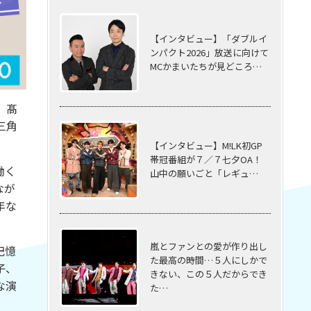
【インタビュー】「ダブルイ
ンパクト2026」放送に向けて
MCかまいたちが見どころ…
。髙
三角
【インタビュー】M!LK初GP
帯冠番組が７／７七夕OA！
働く
山中の願いごと「レギュ…
なが
年な
嵐とファンとの愛が作り出し
記憶
た最高の時間…５⼈にしかで
子、
きない、この５⼈だからでき
な演
た…