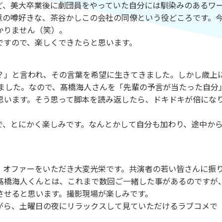
ど、美大卒業後に劇団員をやっていた自分には馴染みのあるワ
意の噂好きな、茶谷かしこの会社の同僚という役どころです。
かりません（笑）。
ですので、楽しくできたらと思います。
？」と言われ、その言葉を希望に生きてきました。しかし歳上
りました。なので、髙橋海人さんを「先輩の予言が当たった自分
思います。そう思って脚本を読み返したら、ドキドキが倍にな
で、とにかく楽しみです。なんとかして自分も加わり、途中か
、オファーをいただき大変光栄です。共演者の若い皆さんに振
髙橋海人くんとは、これまで数回ご一緒した事があるのですが
させると思います。撮影現場が楽しみです。
がら、土曜日の夜にリラックスして見ていただけるラブコメで