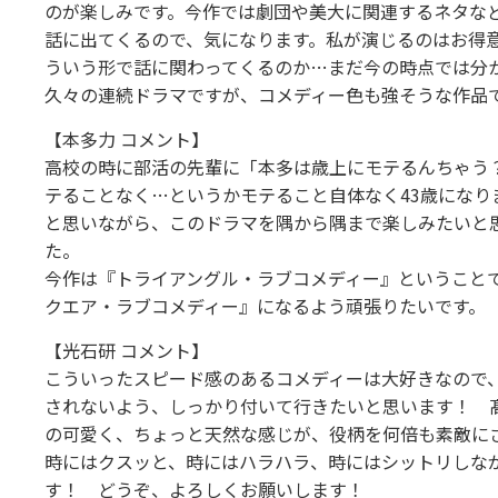
のが楽しみです。今作では劇団や美大に関連するネタな
話に出てくるので、気になります。私が演じるのはお得
ういう形で話に関わってくるのか…まだ今の時点では分
久々の連続ドラマですが、コメディー色も強そうな作品
【本多力 コメント】
高校の時に部活の先輩に「本多は歳上にモテるんちゃう
テることなく…というかモテること自体なく43歳にな
と思いながら、このドラマを隅から隅まで楽しみたいと
た。
今作は『トライアングル・ラブコメディー』ということ
クエア・ラブコメディー』になるよう頑張りたいです。
【光石研 コメント】
こういったスピード感のあるコメディーは大好きなので
されないよう、しっかり付いて行きたいと思います！ 
の可愛く、ちょっと天然な感じが、役柄を何倍も素敵に
時にはクスッと、時にはハラハラ、時にはシットリしな
す！ どうぞ、よろしくお願いします！