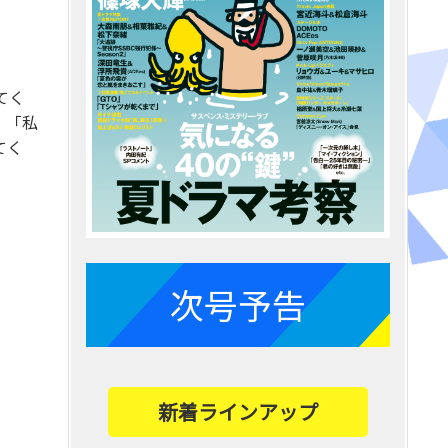
てく
。「私
てく
次号予告
新着ラインアップ