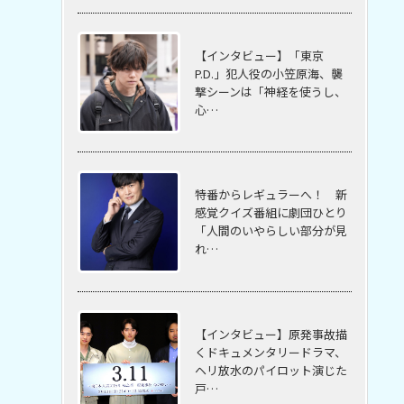
【インタビュー】「東京
P.D.」犯人役の小笠原海、襲
撃シーンは「神経を使うし、
心…
特番からレギュラーへ！ 新
感覚クイズ番組に劇団ひとり
「人間のいやらしい部分が見
れ…
【インタビュー】原発事故描
くドキュメンタリードラマ、
ヘリ放水のパイロット演じた
戸…