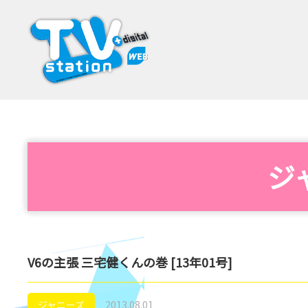
ジ
V6の主張 三宅健くんの巻 [13年01号]
ジャニーズ
2013.08.01