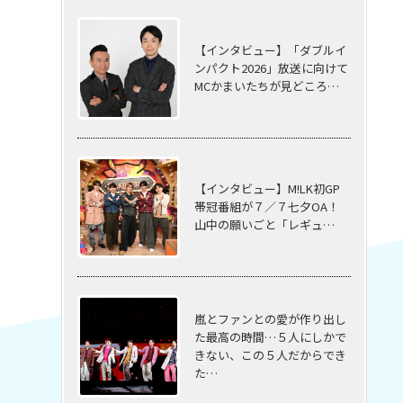
【インタビュー】「ダブルイ
ンパクト2026」放送に向けて
MCかまいたちが見どころ…
【インタビュー】M!LK初GP
帯冠番組が７／７七夕OA！
山中の願いごと「レギュ…
嵐とファンとの愛が作り出し
た最高の時間…５⼈にしかで
きない、この５⼈だからでき
た…