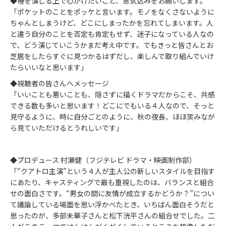
◆椿を演じる上で心がけたいこと、意気込みをお願いします。
「ポケットのことをポッケと言います。モノをなくさないように
ちゃんとしまうけど、どこにしまったかを忘れてしまいます。人
と違う自分のことを否定も肯定もせず、迷子になっている人なの
で、どう演じていこうかまだ考え中です。でもきっと皆さんとお
芝居をしたらすぐに見つかるはずだし、楽しんで取り組んでいけ
たらいいなと思います」
◆視聴者の皆さんへメッセージ
「いいことも悪いことも、隠さずに描くドラマだからこそ、共感
できる数も多いと思います！どこにでもいる４人なので、そっと
見守るように、時に自分ごとのように、秋の夜長、ほほ笑みなが
ら見ていただけるとうれしいです」
◆プロデュース 村瀬健（フジテレビ ドラマ・映画制作部）
「“クアトロ主演”という４人が主人公の新しいスタイルを目指す
にあたり、キャスティングで最も重視したのは、バランスと組合
せの面白さです。“男女の間に友情が成立するかどうか？”につい
て議論している場面を思い浮かべたとき、いちばん面白そうだと
思ったのが、多部未華子さんと松下洸平さんの組合せでした。二