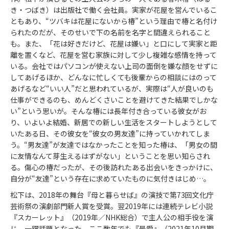
き・つばき）は出版社で働く会社員。実家が花屋を営んでいるこ
ともあり、“ツバキは花屋にないから椿”という理由で椿と名付け
られたのだが、そのせいで下の名前を名字と間違えられること
も。また、「花は好きだけど、花屋は嫌い」と口にして実家と距
離を置くなど、花屋を営む家族に対して少し複雑な感情を持って
いる。会社ではパソコンが使えない上司の面倒を嫌な顔をせずに
してあげるほか、どんなに忙しくても後輩からの相談にはのって
あげるなど“いい人”だと思われているが、実際は“人が良いのも
仕事ができるのも、めんどくさいことを避けてきた結果でしかな
い”という思いが。そんな椿には長年付き合っている彼女がお
り、いよいよ結婚、新居での新しい生活をスタートしようとして
いたある日、その彼女を“彼女の男友達”に持っていかれてしま
う。“男友達”が友達ではなかったことを知った椿は、「男女の間
に友情なんて芽生えるはずがない」ということを思い知らされ
る。傷心の椿だったが、その後訪れたある出会いをきっかけに、
自分が“友達”という存在に求めていたものに気付きはじめ…。
松下は、2018年の舞台『母と暮らせば』の演技で第73回文化庁
芸術祭の演劇部門新人賞を受賞。翌2019年には連続テレビ小説
『スカーレット』（2019年／NHK総合）で主人公の相手役を演
じ、一躍話題となった。ここ数年でも『最愛』（2021年10月期