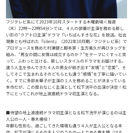
フジテレビ系にて2023年10月スタートする木曜劇場＜毎週
（木）22時～22時54分＞では、４人の俳優が主演を務める新し
い形の“クアトロ主演”ドラマ『いちばんすきな花』を放送。社会
現象とも呼ばれた『silent』（2022年10月期／フジテレビ系）で
プロデュースを務めた村瀬健と脚本家・生方美久が再びタッグを
組み、“男女の間に友情は成立するのか？”をテーマにくすっと笑
って、ふわっと泣ける、新しいスタイルのドラマをお届けする。
違う人生を歩んできた４人の男女が紡ぎ出す“友情”と“恋愛”、そ
してそこで生まれるそのどちらとも違う“感情”を丁寧に描いてい
く。すでに多部未華子が主演の１人を務めることが決まっている
本作だが、この度おなじく主演として松下洸平の出演が決定！松
下にとってこれが地上波連続ドラマ初主演となる。
■待望の地上波連続ドラマ初主演となる松下洸平が演じるのは主
人公の一人・春木椿役！
年齢も性別も、過ごしてきた環境も違う４人が主人公となる本
作。松下が演じるその主人公のうちの一人である春木椿（はる