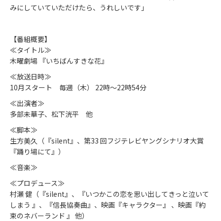
みにしていていただけたら、うれしいです」
【番組概要】
≪タイトル≫
木曜劇場 『いちばんすきな花』
≪放送日時≫
10月スタート 毎週（木） 22時～22時54分
≪出演者≫
多部未華子、松下洸平 他
≪脚本≫
生方美久（『silent』、第33 回フジテレビヤングシナリオ大賞
『踊り場にて』）
≪音楽≫
≪プロデュース≫
村瀬 健（『silent』、『いつかこの恋を思い出してきっと泣いて
しまう 』、『信長協奏曲』、映画『キャラクター』 、映画『約
束のネバーランド 』 他）