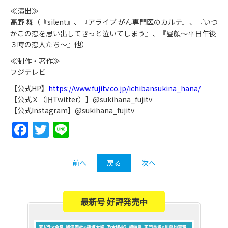
≪演出≫
髙野 舞（『silent』、『アライブ がん専門医のカルテ』、『いつ
かこの恋を思い出してきっと泣いてしまう』、『昼顔～平日午後
３時の恋人たち～』他）
≪制作・著作≫
フジテレビ
【公式HP】
https://www.fujitv.co.jp/ichibansukina_hana/
【公式Ｘ（旧Twitter）】@sukihana_fujitv
【公式Instagram】@sukihana_fujitv
Facebook
Twitter
Line
前へ
戻る
次へ
最新号 好評発売中