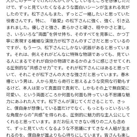
人がこのテーマでけんけんがくがくしているところを想像しただ
けで、ずっと見ていたくなるような面白いシーンが生まれる気が
したのです。松下さんもまた、ずっとご一緒したいと思っていた
役者さんです。特に、『最愛』の松下さんに強く、強く、引き込
まれました。優しさと強さ、柔らかさと硬さ、穏やかさと激し
さ、いろいろな“両面”を併せ持ち、そのすべてを見事に、かつ丁
寧に表現する繊細な演技力が松下さんのすごさだと思っているの
ですが、もう一つ、松下さんにしかない武器があると思っていま
す。それは、例えそれがどんなに特殊な物語であっても、見てい
る人にまるでそれが自分の物語であるかのように感じさせてくれ
る圧倒的な“共感させ力”です。それが松下さんにはあると思って
いて、それこそが松下さんの大きな強さだと思っています。春木
椿という男は、人から見たら奇行と思えるような突飛な行動もす
るけど、本人は至って真面目で真剣で、しかもその上で無自覚に
可愛い、という両面どころか何面も何面も持っている不思議な魅
力にあふれた人です。松下さんが演じてくださることで、きっ
と、僕自身が想像している面だけでなく、もっともっといろいろ
な角度からの“共感”を得られる、圧倒的に魅力的な主人公にして
くれると思っています。まだお伝えできない残りの二人も含め
て、ずっと見ていたくなるような不思議にすてきな４人組が生ま
れるのを、僕自身が誰よりも心待ちにしています。皆さんも楽し