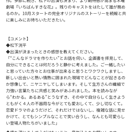
作。多部に続き、松下の出演も決まり、より期待感が高まる木曜
劇場『いちばんすきな花』。残りのキャストをはたして誰が務め
るのか。10月スタートの完全オリジナルのストーリーを続報と共
に楽しみにお待ちいただきたい。
【コメント】
◆松下洸平
◆出演が決まったときの感想を教えてください。
「“こんなドラマを作りたい”とお話を伺い、企画書を拝見して、
自分にできることは何だろうと静かに考えました。ご一緒したい
と思っていた方々とお仕事が出来ると思うとワクワクしますし、
新しい出会いと熱い情熱に囲まれた現場でどんなことが起きるの
か想像して、ニヤニヤしてしまいます。そして生方さんの繊細で
力強い言葉たちに共感と笑みがあふれました。本を読みなが
ら“わかる。あるある”とうなずき、その中で自分らしく生きよう
ともがく４人の不器用な今がとても愛おしくて、少し切なくて。
恋愛ドラマのようだけど、それだけではないし、複雑な話に見せ
かけて、とてもシンプルなことで笑い合うし、なんとも可愛らし
い登場人物たちがいました」