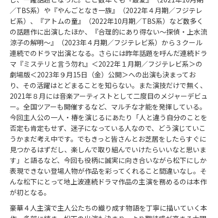
／TBS系）や『やんごとなき一族』（2022年４月期／フジテレ
ビ系）、『アトムの童』（2022年10月期／TBS系）など数多く
の話題作に出演したほか、『合理的にあり得ない～探偵・上水流
涼子の解明～』（2023年４月期／フジテレビ系）から３クール
連続でのドラマ出演となる。さらには昨年話題を呼んだ連続ドラ
マ『ミステリと言う勿れ』＜2022年１月期／フジテレビ系＞の
劇場版＜2023年９月15日（金）公開＞への出演も決まってお
り、その活躍はとどまることを知らない。また演技だけで無く、
2021年８月には音楽アーティストとして二度目のメジャーデビュ
ー。全国ツアーも開催するなど、マルチな才能を発揮している。
今回主人公の一人・椿を演じるにあたり「人と違う自分のことを
否定も肯定もせず、迷子になっている人なので、どう演じていこ
うかまだ考え中です。でもきっと皆さんとお芝居をしたらすぐに
見つかるはずだし、楽しんで取り組んでいけたらいいなと思いま
す」と語るなど、今回も役柄に誠実に向き合いながら松下にしか
表現できない登場人物が作品を彩ってくれること間違いなし。そ
んな松下にとって地上波連続ドラマ作品の主演を務めるのは本作
が初となる。
豪華４人主演で主人公たちの織り成す物語を丁寧に描いていく本