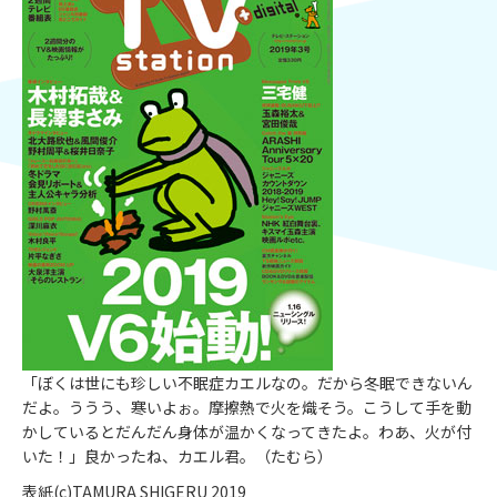
「ぼくは世にも珍しい不眠症カエルなの。だから冬眠できないん
だよ。ううう、寒いよぉ。摩擦熱で火を熾そう。こうして手を動
かしているとだんだん身体が温かくなってきたよ。わあ、火が付
いた！」良かったね、カエル君。（たむら）
表紙(c)TAMURA SHIGERU 2019