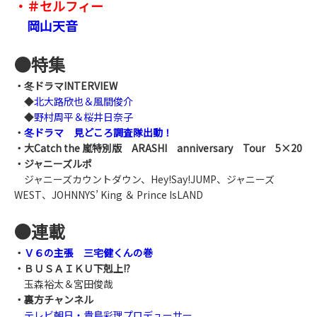
・＃セルフィー
岡山天音
●
特集
・冬ドラマINTERVIEW
◆
北大路欣也＆風間俊介
◆
野村周平＆桜井日奈子
・
冬ドラマ 見どころ調査隊出動！
・大Catch the 嵐特別版 ARASHI anniversary Tour 5×20
・ジャニーズルポ
ジャニーズカウントダウン、Hey!Say!JUMP、ジャニーズ
WEST、JOHNNYS’ King ＆ Prince IsLAND
●
連載
・
Ｖ６の主張 三宅健くんの巻
・ＢＵＳＡＩＫＵ下剋上!?
玉森裕太＆宮田俊哉
・裏方チャンネル
テレビ朝日・貴島彩理プロデューサー