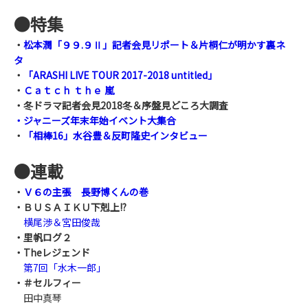
●
特集
・
松本潤「９９.９Ⅱ」記者会見リポート＆片桐仁が明かす裏ネ
タ
・
「ARASHI LIVE TOUR 2017-2018 untitled」
・
Ｃａｔｃｈ ｔｈｅ 嵐
・冬ドラマ記者会見2018冬＆序盤見どころ大調査
・ジャニーズ年末年始イベント大集合
・
「相棒16」水谷豊＆反町隆史インタビュー
●
連載
・
Ｖ６の主張 長野博くんの巻
・ＢＵＳＡＩＫＵ下剋上!?
横尾渉＆宮田俊哉
・里帆ログ２
・Theレジェンド
第7回「水木一郎」
・＃セルフィー
田中真琴