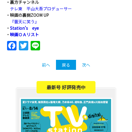
・裏方チャンネル
テレ東 平山大吾プロデューサー
・映画の裏側ZOOM UP
『曇天に笑う』
・
Station’s eye
・
映画ＯＡリスト
Facebook
Twitter
Line
前へ
戻る
次へ
最新号 好評発売中