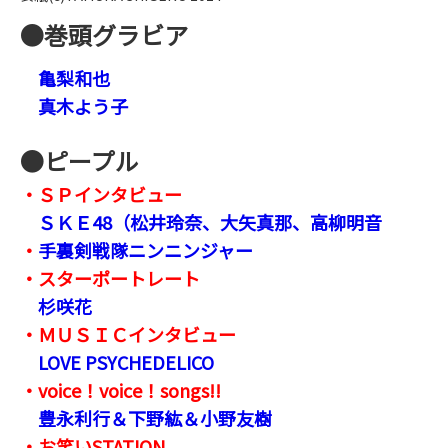
●巻頭グラビア
亀梨和也
真木よう子
●ピープル
・ＳＰインタビュー
ＳＫＥ48（松井玲奈、大矢真那、高柳明音
・
手裏剣戦隊ニンニンジャー
・スターポートレート
杉咲花
・ＭＵＳＩＣインタビュー
LOVE PSYCHEDELICO
・voice！voice！songs!!
豊永利行＆下野紘＆小野友樹
・お笑いSTATION