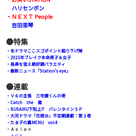
ハリセンボン
・ＮＥＸＴ People
吉田里琴
●
特集
・
冬ドラマここスゴポイント掘り下げ隊
・
2015年ブレイク本命男子＆女子
・
長寿を狙え絶好調バラエティ
・
最新ニュース「Station’s eye」
●
連載
・
Ｖ６の主張 三宅健くんの巻
・
Catch the 嵐
・
BUSAIKU下剋上!? バレンタインＳＰ
・
大河ドラマ「花燃ゆ」不定期連載：第３巻
・
たま子の裏MENU vol.4
・Ａｓｉｅｎ
ＡＯＡ