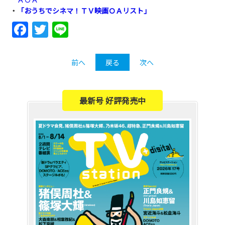
・
「おうちでシネマ！ＴＶ映画ＯＡリスト」
Facebook
Twitter
Line
前へ
戻る
次へ
最新号 好評発売中