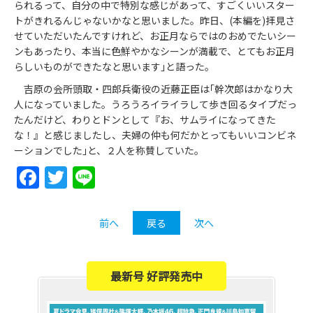
られるって、自分の中で特別な感じがあって、すごくいいスター
トがきれるんじゃないかなと思いました。昨日、(本編を)拝見さ
せていただいたんですけれど、お正月ならではのおめでたいシー
ンもあったり、本当に色鮮やかなシーンが満載で、とてもお正月
らしいものができたなと思います｣と語った。
吉原の会所頭取・四郎兵衛役の近藤正臣は｢幹次郎はかなり大
人になっていました。うろうろイライラして歩き回るタイプだっ
たんだけど、わりとドンとして『お、サムライになってきた
な！』と感じましたし、夫婦の仲も何だかとってもいいコンビネ
ーションでした｣と、２人を称賛していた。
Facebook
Twitter
Line
前へ
戻る
次へ
最新号 好評発売中