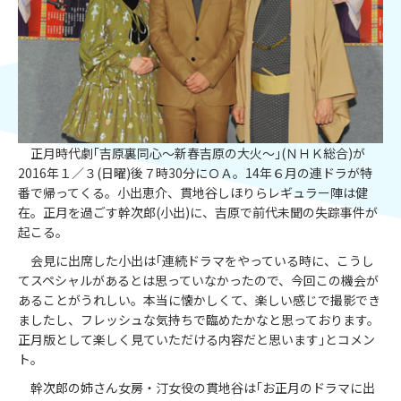
正月時代劇｢吉原裏同心～新春吉原の大火～｣(ＮＨＫ総合)が
2016年１／３(日曜)後７時30分にＯＡ。14年６月の連ドラが特
番で帰ってくる。小出恵介、貫地谷しほりらレギュラー陣は健
在。正月を過ごす幹次郎(小出)に、吉原で前代未聞の失踪事件が
起こる。
会見に出席した小出は｢連続ドラマをやっている時に、こうし
てスペシャルがあるとは思っていなかったので、今回この機会が
あることがうれしい。本当に懐かしくて、楽しい感じで撮影でき
ましたし、フレッシュな気持ちで臨めたかなと思っております。
正月版として楽しく見ていただける内容だと思います｣とコメン
ト。
幹次郎の姉さん女房・汀女役の貫地谷は｢お正月のドラマに出