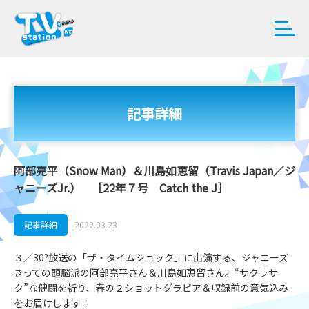
記事詳細
阿部亮平（Snow Man）＆川島如恵留（Travis Japan／ジ
ャニーズJr.） ［22年７号 Catch the J］
記事詳細
2022.03.23
３／30?放送の「ザ・タイムショック」に出演する、ジャニーズ
きっての頭脳派の阿部亮平さん＆川島如恵留さん。“サクラサ
ク”な健闘を祈り、春の２ショットグラビア＆収録前の意気込み
をお届けします！