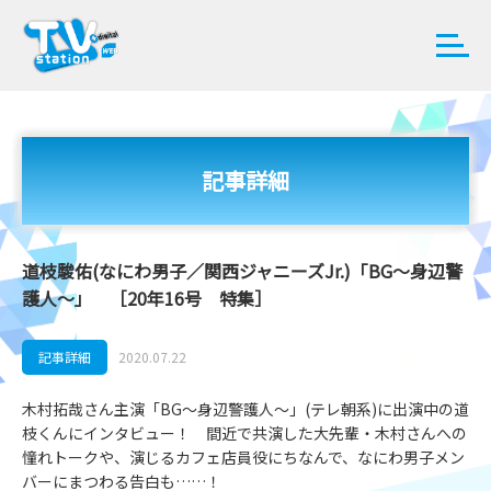
記事詳細
道枝駿佑(なにわ男子／関西ジャニーズJr.)「BG～身辺警
護人～」 ［20年16号 特集］
記事詳細
2020.07.22
木村拓哉さん主演「BG～身辺警護人～」(テレ朝系)に出演中の道
枝くんにインタビュー！ 間近で共演した大先輩・木村さんへの
憧れトークや、演じるカフェ店員役にちなんで、なにわ男子メン
バーにまつわる告白も……！