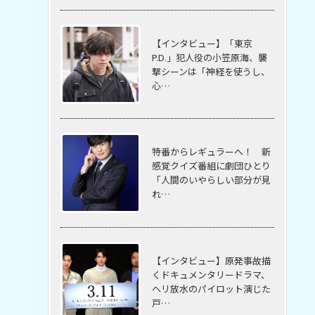
【インタビュー】「東京
P.D.」犯人役の小笠原海、襲
撃シーンは「神経を使うし、
心…
特番からレギュラーへ！ 新
感覚クイズ番組に劇団ひとり
「人間のいやらしい部分が見
れ…
【インタビュー】原発事故描
くドキュメンタリードラマ、
ヘリ放水のパイロット演じた
戸…