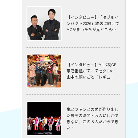
【インタビュー】「ダブルイ
ンパクト2026」放送に向けて
MCかまいたちが見どころ…
【インタビュー】M!LK初GP
帯冠番組が７／７七夕OA！
山中の願いごと「レギュ…
嵐とファンとの愛が作り出し
た最高の時間…５⼈にしかで
きない、この５⼈だからでき
た…