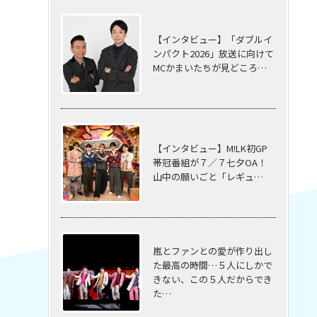
【インタビュー】「ダブルイ
ンパクト2026」放送に向けて
MCかまいたちが見どころ…
【インタビュー】M!LK初GP
帯冠番組が７／７七夕OA！
山中の願いごと「レギュ…
嵐とファンとの愛が作り出し
た最高の時間…５⼈にしかで
きない、この５⼈だからでき
た…