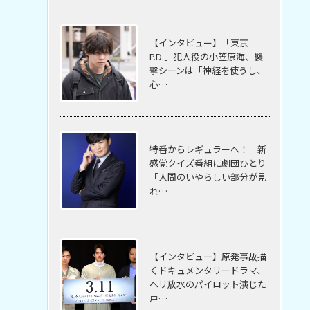
【インタビュー】「東京
P.D.」犯人役の小笠原海、襲
撃シーンは「神経を使うし、
心…
特番からレギュラーへ！ 新
感覚クイズ番組に劇団ひとり
「人間のいやらしい部分が見
れ…
【インタビュー】原発事故描
くドキュメンタリードラマ、
ヘリ放水のパイロット演じた
戸…