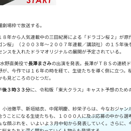
曜劇場枠で放送する。
１８年から人気連載中の三田紀房による「ドラゴン桜２」が原
ゴン桜」（２００３年～２００７年連載／講談社）の１５年後
センスを入れたドラマオリジナルの展開が予定されている。
水野直美役で
長澤まさみ
の出演を発表。長澤がＴＢＳの連続ド
野が、今作では１６年の時を経て、生徒たちを導く側に立つ。
かも見どころのひとつだ。
午後３時３３分
に、令和版「東大クラス」キャスト予想のため
、小池徹平、新垣結衣、中尾明慶、紗栄子らは、今なおジャン
合うことになる生徒たちも、１０００人に及ぶ応募の中から選
ュな顔ぶれを、いよいよ３月中旬から発表していく。さらに、
に桜木たちと深く関わっていく人物らも登場する。