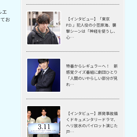
ルエ
してお
【インタビュー】「東京
P.D.」犯人役の小笠原海、襲
撃シーンは「神経を使うし、
心…
特番からレギュラーへ！ 新
感覚クイズ番組に劇団ひとり
「人間のいやらしい部分が見
れ…
【インタビュー】原発事故描
くドキュメンタリードラマ、
ヘリ放水のパイロット演じた
戸…