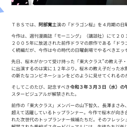
ＴＢＳでは、
阿部寛
主演の『ドラゴン桜』を４月期の日
今作は、週刊漫画誌「モーニング」（講談社）にて２０
２００５年に放送された前作ドラマの原作である「ドラ
く続編だが、今作は今の時代の日曜劇場でやるべきエッ
先日、桜木がかつて受け持った「東大クラス
”
の教え子・
に出演するのは実に１２年ぶり。桜木の教え子だった水
の新たなコンビネーションをどのように見せてくれるの
そしてこのたび、記念すべき
令和３年３月３日（水）の
スタービジュアルが解禁された。
前作の「東大クラス」メンバーの山下智久、長澤まさみ
超えて活躍しているトップランナー。今作で桜木が向き
れた次世代のトップランナー候補たちだ。そのフレッシ
解禁された番組ポスタービジュアルには、生徒たち以外