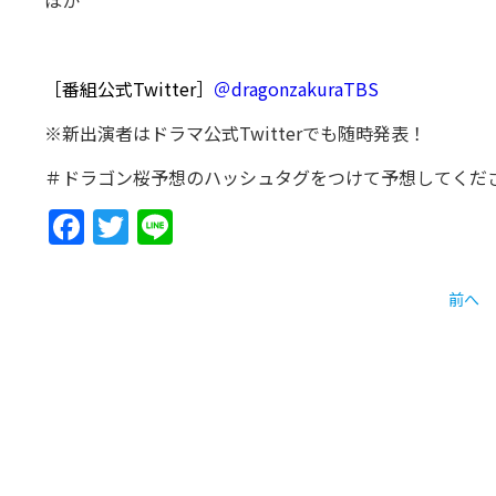
［番組公式
Twitter
］
＠
dragonzakuraTBS
※
新出演者はドラマ公式
Twitter
でも随時発表！
＃ドラゴン桜予想のハッシュタグをつけて予想してくだ
Facebook
Twitter
Line
前へ