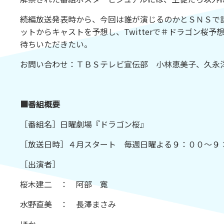
続編放送発表時から、今回は誰が演じるのかとＳＮＳで
ットからキャストを予想し、
Twitter
で＃ドラゴン桜予
待ちいただきたい。
お問い合わせ：ＴＢＳテレビ宣伝部 小林恵美子、久永
■
番組概要
［番組名］日曜劇場『ドラゴン桜』
［放送日時］４月スタート 毎週日曜よる９：００～９
［出演者］
桜木建二 ： 阿部 寛
水野直美 ： 長澤まさみ
ほか