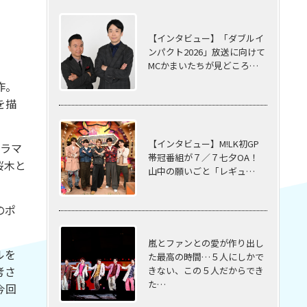
【インタビュー】「ダブルイ
ンパクト2026」放送に向けて
MCかまいたちが見どころ…
作。
を描
【インタビュー】M!LK初GP
ラマ
帯冠番組が７／７七夕OA！
桜木と
山中の願いごと「レギュ…
のポ
嵐とファンとの愛が作り出し
ルを
た最高の時間…５⼈にしかで
考さ
きない、この５⼈だからでき
た…
今回