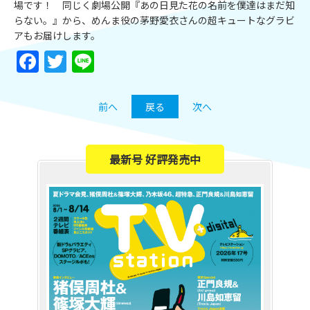
場です！ 同じく劇場公開『あの日見た花の名前を僕達はまだ知
らない。』から、めんま役の茅野愛衣さんの超キュートなグラビ
アもお届けします。
Facebook
Twitter
Line
前へ
戻る
次へ
最新号 好評発売中