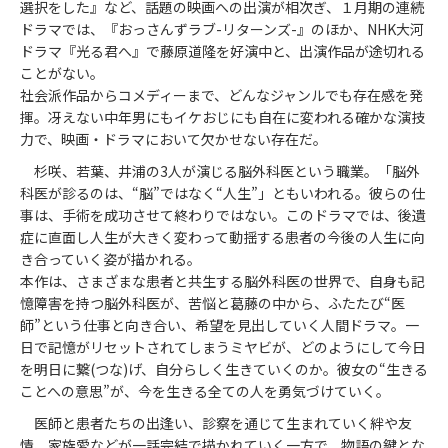
選択をした』など、話題の映画への出演が相次ぎ、１月期の連続
ドラマでは、『おっさんずラブ-リターンズ-』のほか、NHK大河
ドラマ『光る君へ』で藤原道隆を好演中と、出演作品が途切れる
ことがない。
社会派作品からコメディーまで、どんなジャンルでも存在感を発
揮。冴えない中年男にもイケおじにも自在に変われる確かな演技
力で、映画・ドラマにおいて欠かせない存在だ。
杉咲、若葉、井浦の3人が演じる脳外科医という職業。「脳外
科医が診るのは、“脳”ではなく“人生”」ともいわれる。彼らの仕
事は、手術を成功させて終わりではない。このドラマでは、後遺
症に直面し人生が大きく変わって動揺する患者の今後の人生に向
き合っていく姿が描かれる。
本作は、さまざまな患者と共生する脳外科医の世界で、自身も記
憶障害を持つ脳外科医が、苦悩と葛藤の中から、ふたたび“医
師”という仕事と向き合い、希望を見出していく人間ドラマ。一
日で記憶がリセットされてしまうミヤビが、どのようにして今日
を明日に繋(つな)げ、自分らしく生きていくのか。彼女の“生きる
ことへの意思”が、今を生きる全ての人を勇気づけていく。
医師と患者たちの出逢い、診察を通じて生まれていく絆や友
情、家族愛などが一話完結で描かれていく一方で、物語の鍵とな