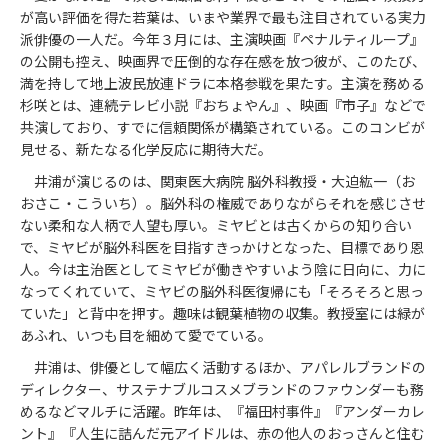
が高い評価を得た若葉は、いまや業界で最も注目されている実力
派俳優の一人だ。今年３月には、主演映画『ペナルティループ』
の公開も控え、映画界で圧倒的な存在感を放つ彼が、このたび、
満を持して地上波民放連ドラに本格参戦を果たす。主演を務める
杉咲とは、連続テレビ小説『おちょやん』、映画『市子』などで
共演しており、すでに信頼関係が構築されている。このコンビが
見せる、新たなる化学反応に期待大だ。
井浦が演じるのは、関東医大病院 脳外科教授・大迫紘一（お
おさこ・こういち）。脳外科の権威でありながらそれを感じさせ
ない柔和な人柄で人望も厚い。ミヤビとは古くからの知り合い
で、ミヤビが脳外科医を目指すきっかけとなった、目標であり恩
人。今は主治医としてミヤビが働きやすいよう陰に日向に、力に
なってくれていて、ミヤビの脳外科医復帰にも「そろそろと思っ
ていた」と背中を押す。趣味は観葉植物の収集。教授室には緑が
あふれ、いつも目を細めて愛でている。
井浦は、俳優として幅広く活動するほか、アパレルブランドの
ディレクター、サステナブルコスメブランドのファウンダーも務
めるなどマルチに活躍。昨年は、『福田村事件』『アンダーカレ
ント』『人生に詰んだ元アイドルは、赤の他人のおっさんと住む