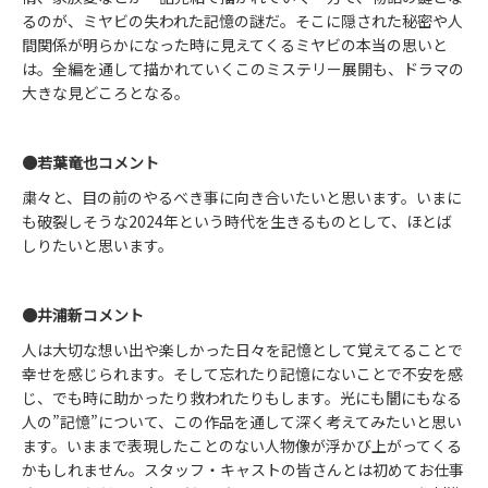
るのが、ミヤビの失われた記憶の謎だ。そこに隠された秘密や人
間関係が明らかになった時に見えてくるミヤビの本当の思いと
は。全編を通して描かれていくこのミステリー展開も、ドラマの
大きな見どころとなる。
●若葉竜也コメント
粛々と、目の前のやるべき事に向き合いたいと思います。いまに
も破裂しそうな2024年という時代を生きるものとして、ほとば
しりたいと思います。
●井浦新コメント
人は大切な想い出や楽しかった日々を記憶として覚えてることで
幸せを感じられます。そして忘れたり記憶にないことで不安を感
じ、でも時に助かったり救われたりもします。光にも闇にもなる
人の”記憶”について、この作品を通して深く考えてみたいと思い
ます。いままで表現したことのない人物像が浮かび上がってくる
かもしれません。スタッフ・キャストの皆さんとは初めてお仕事