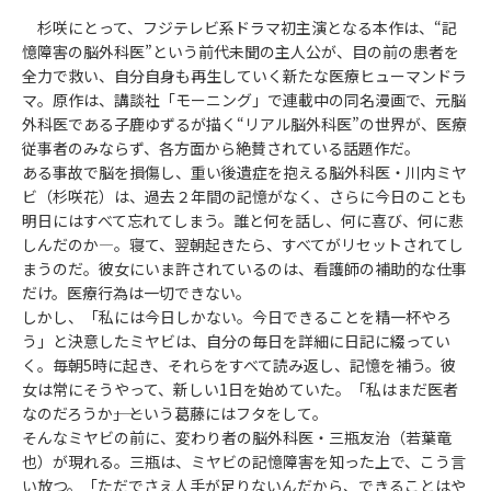
杉咲にとって、フジテレビ系ドラマ初主演となる本作は、“記
憶障害の脳外科医”という前代未聞の主人公が、目の前の患者を
全力で救い、自分自身も再生していく新たな医療ヒューマンドラ
マ。原作は、講談社「モーニング」で連載中の同名漫画で、元脳
外科医である子鹿ゆずるが描く“リアル脳外科医”の世界が、医療
従事者のみならず、各方面から絶賛されている話題作だ。
ある事故で脳を損傷し、重い後遺症を抱える脳外科医・川内ミヤ
ビ（杉咲花）は、過去２年間の記憶がなく、さらに今日のことも
明日にはすべて忘れてしまう。誰と何を話し、何に喜び、何に悲
しんだのか―。寝て、翌朝起きたら、すべてがリセットされてし
まうのだ。彼女にいま許されているのは、看護師の補助的な仕事
だけ。医療行為は一切できない。
しかし、「私には今日しかない。今日できることを精一杯やろ
う」と決意したミヤビは、自分の毎日を詳細に日記に綴ってい
く。毎朝5時に起き、それらをすべて読み返し、記憶を補う。彼
女は常にそうやって、新しい1日を始めていた。「私はまだ医者
なのだろうか――」という葛藤にはフタをして。
そんなミヤビの前に、変わり者の脳外科医・三瓶友治（若葉竜
也）が現れる。三瓶は、ミヤビの記憶障害を知った上で、こう言
い放つ。「ただでさえ人手が足りないんだから、できることはや