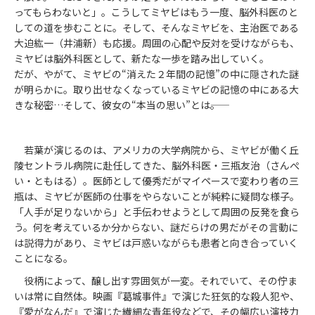
ってもらわないと」。こうしてミヤビはもう一度、脳外科医のと
しての道を歩むことに。そして、そんなミヤビを、主治医である
大迫紘一（井浦新）も応援。周囲の心配や反対を受けながらも、
ミヤビは脳外科医として、新たな一歩を踏み出していく。
だが、やがて、ミヤビの“消えた２年間の記憶”の中に隠された謎
が明らかに。取り出せなくなっているミヤビの記憶の中にある大
きな秘密…そして、彼女の“本当の思い”とは――。
若葉が演じるのは、アメリカの大学病院から、ミヤビが働く丘
陵セントラル病院に赴任してきた、脳外科医・三瓶友治（さんぺ
い・ともはる）。医師として優秀だがマイペースで変わり者の三
瓶は、ミヤビが医師の仕事をやらないことが純粋に疑問な様子。
「人手が足りないから」と手伝わせようとして周囲の反発を食ら
う。何を考えているか分からない、謎だらけの男だがその言動に
は説得力があり、ミヤビは戸惑いながらも患者と向き合っていく
ことになる。
役柄によって、醸し出す雰囲気が一変。それでいて、その佇ま
いは常に自然体。映画『葛城事件』で演じた狂気的な殺人犯や、
『愛がなんだ』で演じた繊細な青年役などで、その幅広い演技力