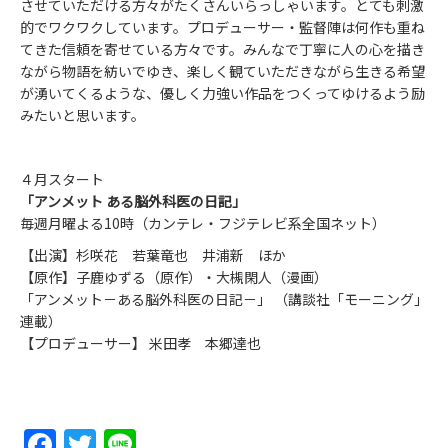
させていただける方々がたくさんいらっしゃいます。とても刺激
的でワクワクしています。プロデューサー・監督陣は何作も重ね
てきた信頼を寄せている方々です。みんなで丁寧に人の心を描き
ながら物語を紡いでゆき、楽しく観ていただきながら生きる希望
が湧いてくるような、優しく力強い作品をつくってゆけるよう励
みたいと思います。
４月スタート
「アンメット ある脳外科医の日記」
毎週月曜よる10時（カンテレ・フジテレビ系全国ネット）
【出演】杉咲花 若葉竜也 井浦新 ほか
【原作】子鹿ゆずる（原作）・大槻閑人（漫画）
「アンメット－ある脳外科医の日記－」 （講談社「モーニング」
連載）
【プロデューサー】 米田孝 本郷達也
Facebook
Twitter
Line