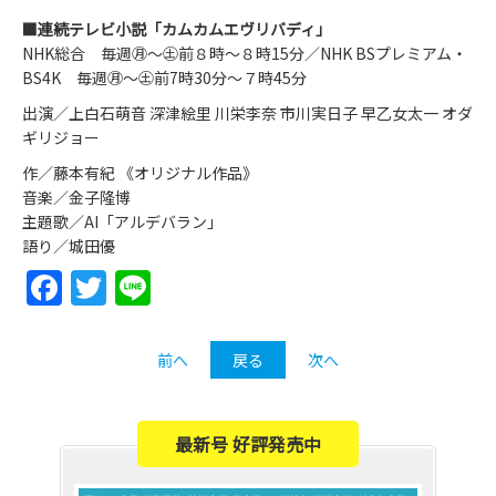
■連続テレビ小説「カムカムエヴリバディ」
NHK総合 毎週㊊～㊏前８時～８時15分／NHK BSプレミアム・
BS4K 毎週㊊～㊏前7時30分～７時45分
出演／上白石萌音 深津絵里 川栄李奈 市川実日子 早乙女太一 オダ
ギリジョー
作／藤本有紀 《オリジナル作品》
音楽／金子隆博
主題歌／AI「アルデバラン」
語り／城田優
Facebook
Twitter
Line
前へ
戻る
次へ
最新号 好評発売中