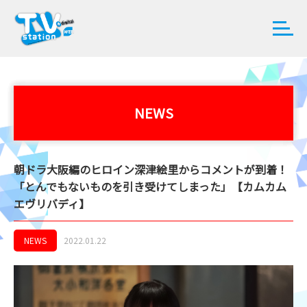
NEWS
朝ドラ大阪編のヒロイン深津絵里からコメントが到着！
「とんでもないものを引き受けてしまった」【カムカム
エヴリバディ】
NEWS
2022.01.22