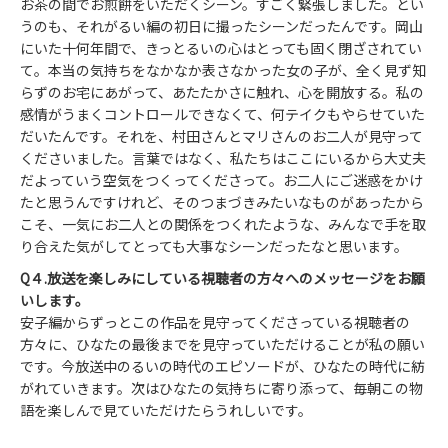
お茶の間でお煎餅をいただくシーン。すごく緊張しました。とい
うのも、それがるい編の初日に撮ったシーンだったんです。岡山
にいた十何年間で、きっとるいの心はとっても固く閉ざされてい
て。本当の気持ちをなかなか表さなかった女の子が、全く見ず知
らずのお宅にあがって、あたたかさに触れ、心を開放する。私の
感情がうまくコントロールできなくて、何テイクもやらせていた
だいたんです。それを、村田さんとマリさんのお二人が見守って
くださいました。言葉ではなく、私たちはここにいるから大丈夫
だよっていう空気をつくってくださって。お二人にご迷惑をかけ
たと思うんですけれど、そのつまづきみたいなものがあったから
こそ、一気にお二人との関係をつくれたような、みんなで手を取
り合えた気がしてとっても大事なシーンだったなと思います。
Q４.放送を楽しみにしている視聴者の方々へのメッセージをお願
いします。
安子編からずっとこの作品を見守ってくださっている視聴者の
方々に、ひなたの最後までを見守っていただけることが私の願い
です。今放送中のるいの時代のエピソードが、ひなたの時代に紡
がれていきます。次はひなたの気持ちに寄り添って、毎朝この物
語を楽しんで見ていただけたらうれしいです。