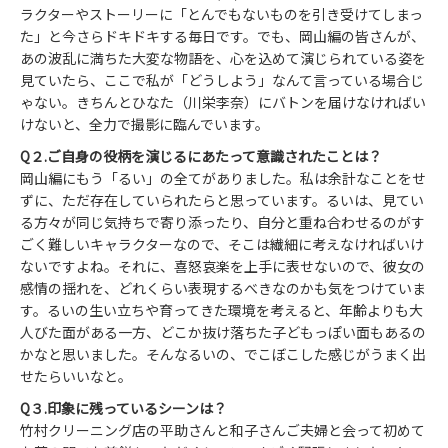
ラクターやストーリーに「とんでもないものを引き受けてしまっ
た」と今さらドキドキする毎日です。でも、岡山編の皆さんが、
あの波乱に満ちた大変な物語を、心を込めて演じられている姿を
見ていたら、ここで私が「どうしよう」なんて言っている場合じ
ゃない。きちんとひなた（川栄李奈）にバトンを届けなければい
けないと、全力で撮影に臨んでいます。
Q２.ご自身の役柄を演じるにあたって意識されたことは？
岡山編にもう「るい」の全てがありました。私は余計なことをせ
ずに、ただ存在していられたらと思っています。るいは、見てい
る方々が同じ気持ちで寄り添ったり、自分と重ね合わせるのがす
ごく難しいキャラクターなので、そこは繊細に考えなければいけ
ないですよね。それに、喜怒哀楽を上手に表せないので、彼女の
感情の揺れを、どれくらい表現するべきなのかも気をつけていま
す。るいの生い立ちや育ってきた環境を考えると、年齢よりも大
人びた面がある一方、どこか抜け落ちた子どもっぽい面もあるの
かなと思いました。そんなるいの、でこぼこした感じがうまく出
せたらいいなと。
Q３.印象に残っているシーンは？
竹村クリーニング店の平助さんと和子さんご夫婦と会って初めて