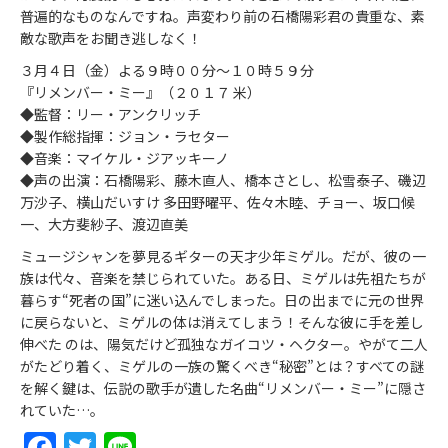
普遍的なものなんですね。声変わり前の石橋陽彩君の貴重な、素
敵な歌声をお聞き逃しなく！
３月４日（金）よる９時００分～１０時５９分
『リメンバー・ミー』（２０１７ 米）
◆監督：リー・アンクリッチ
◆製作総指揮：ジョン・ラセター
◆音楽：マイケル・ジアッキーノ
◆声の出演：石橋陽彩、藤木直人、橋本さとし、松雪泰子、磯辺
万沙子、横山だいすけ 多田野曜平、佐々木睦、チョー、坂口候
一、大方斐紗子、渡辺直美
ミュージシャンを夢見るギターの天才少年ミゲル。だが、彼の一
族は代々、音楽を禁じられていた。ある日、ミゲルは先祖たちが
暮らす“死者の国”に迷い込んでしまった。日の出までに元の世界
に戻らないと、ミゲルの体は消えてしまう！そんな彼に手を差し
伸べた のは、陽気だけど孤独なガイコツ・ヘクター。やがて二人
がたどり着く、ミゲルの一族の驚くべき“秘密”とは？すべての謎
を解く鍵は、伝説の歌手が遺した名曲“リメンバー・ミー”に隠さ
れていた…。
Facebook
Twitter
Line