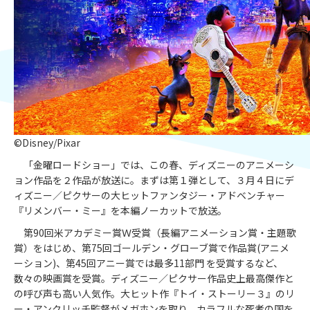
©Disney/Pixar
「金曜ロードショー」では、この春、ディズニーのアニメーシ
ョン作品を２作品が放送に。まずは第１弾として、３月４日にデ
ィズニー／ピクサーの大ヒットファンタジー・アドベンチャー
『リメンバー・ミー』を本編ノーカットで放送。
第90回米アカデミー賞Ｗ受賞（長編アニメーション賞・主題歌
賞）をはじめ、第75回ゴールデン・グローブ賞で作品賞(アニメ
ーション)、第45回アニー賞では最多11部門 を受賞するなど、
数々の映画賞を受賞。ディズニー／ピクサー作品史上最高傑作と
の呼び声も高い人気作。大ヒット作『トイ・ストーリー３』のリ
ー・アンクリッチ監督がメガホンを取り、カラフルな死者の国を