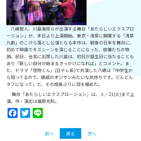
八嶋智人、川島海荷らが出演する舞台「あたらしいエクスプロ
ージョン」が、本日より上演開始。東京・浅草に開業する「浅草
九劇」のこけら落とし公演となる本作は、戦後の日本を舞台に、
初めて映画でキスシーンを演じることになった、俳優たちの物
語。前日、会見に出席した川島は、初日が誕生日に当たることも
あり「新しい自分が始まるきっかけになれば」とコメント。ま
た、ドラマ「怪物くん」(日テレ系)で共演した八嶋は「中学生か
ら知ってるので、親戚のオジサンみたいな気持ちです。どんどん
タフになって」と、その成長ぶりに目を細めた。
舞台「あたらしいエクスプロージョン」は、３／21(火)まで上
演。作・演出は福原光則。
Facebook
Twitter
Line
前へ
戻る
次へ