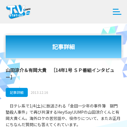
記事詳細
山田涼介＆有岡大貴 ［14年1号 ＳＰ番組インタビュ
ー］
記事詳細
2013.12.16
日テレ系で1/4(土)に放送される「金田一少年の事件簿 獄門
塾殺人事件」で再び共演するHey!Say!JUMPの山田涼介くんと有
岡大貴くん。海外ロケの苦労話や、役作りについて、またお正月
にちなんだ質問にも答えてくれています。