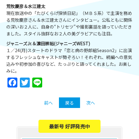
荒牧慶彦＆水江建太
現在放送中の「たびくらげ探偵日記」（ＭＢＳ系）で主演を務め
る荒牧慶彦さん＆水江建太さんにインタビュー。公私ともに関係
の深いお２人に、自身の“トリセツ”や撮影裏話を語っていただき
ました。スタイル抜群なお２人の美グラビアにも注目。
ジャニーズJr.＆濵田崇裕(ジャニーズWEST)
１／24(月)スタートのドラマ「恋と病の野郎組Season2」に出演
するフレッシュなキャストが勢ぞろい！それぞれ、続編への意気
込みや初参加の喜びなど、たっぷりと語ってくれました。お楽し
みに。
Facebook
Twitter
Line
前へ
戻る
次へ
最新号 好評発売中