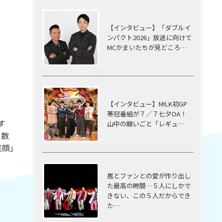
【インタビュー】「ダブルイ
ンパクト2026」放送に向けて
MCかまいたちが見どころ…
【インタビュー】M!LK初GP
帯冠番組が７／７七夕OA！
す
山中の願いごと「レギュ…
ー数
笑顔」
嵐とファンとの愛が作り出し
た最高の時間…５⼈にしかで
きない、この５⼈だからでき
た…