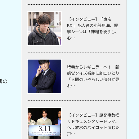
【インタビュー】「東京
P.D.」犯人役の小笠原海、襲
撃シーンは「神経を使うし、
心…
特番からレギュラーへ！ 新
感覚クイズ番組に劇団ひとり
「人間のいやらしい部分が見
演の
れ…
【インタビュー】原発事故描
くドキュメンタリードラマ、
ヘリ放水のパイロット演じた
戸…