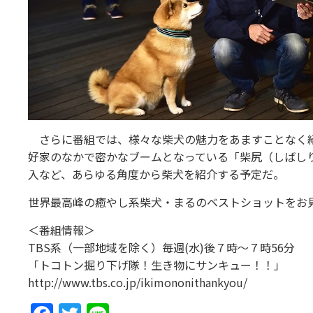
さらに番組では、様々な柴犬の魅力をあますことなく紹
好家のなかで密かなブームとなっている「柴尻（しばし
入など、あらゆる角度から柴犬を紹介する予定だ。
世界最高峰の癒やし系柴犬・まるのベストショットをお
＜番組情報＞
TBS系（一部地域を除く）毎週(水)後７時～７時56分
「トコトン掘り下げ隊！生き物にサンキュー！！」
http://www.tbs.co.jp/ikimononithankyou/