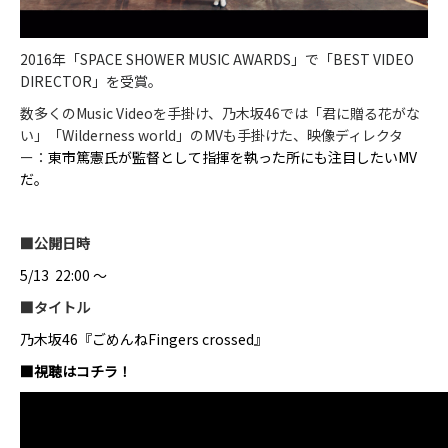
2016
年「
SPACE SHOWER MUSIC AWARDS
」で「
BEST VIDEO
DIRECTOR
」を受賞。
数多くの
Music Video
を手掛け、乃木坂
46
では「君に贈る花がな
い」「
Wilderness world
」の
MV
も手掛けた、映像ディレクタ
ー：
東市篤憲氏が監督として指揮を執った所にも注目したい
MV
だ。
■
公開日時
5/13 22:00
～
■
タイトル
乃木坂
46
『ごめんね
Fingers crossed
』
■視聴はコチラ！