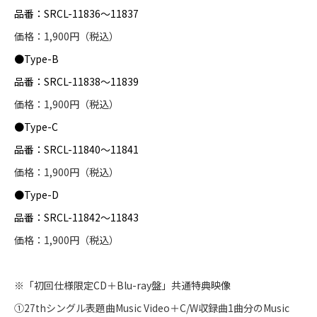
品番：
SRCL-11836
～
11837
価格：
1,900
円（税込）
●
Type-B
品番：
SRCL-11838
～
11839
価格：
1,900
円（税込）
●
Type-C
品番：
SRCL-11840
～
11841
価格：
1,900
円（税込）
●
Type-D
品番：
SRCL-11842
～
11843
価格：
1,900
円（税込）
※
「初回仕様限定
CD
＋
Blu-ray
盤」共通特典映像
①
27th
シングル表題曲
Music Video
＋
C/W
収録曲
1
曲分の
Music