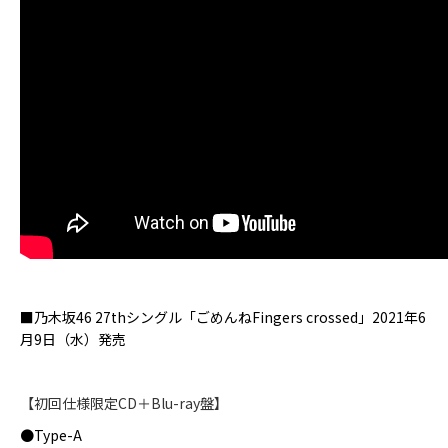
■
乃木坂
46 27th
シングル「ごめんね
Fingers crossed
」
2021
年
6
月
9
日（水）発売
【初回仕様限定
CD
＋
Blu-ray
盤】
●
Type-A