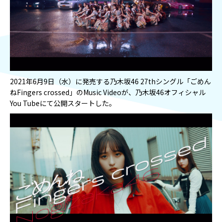
2021
年
6
月
9
日（水）に発売する乃木坂
46 27th
シングル「ごめん
ね
Fingers crossed
」の
Music Video
が、乃木坂
46
オフィシャル
You Tube
にて公開スタートした。