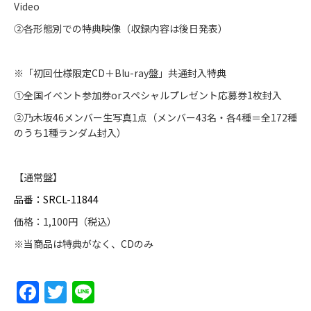
Video
②各形態別での特典映像（収録内容は後日発表）
※
「初回仕様限定
CD
＋
Blu-ray
盤」共通封入特典
①全国イベント参加券
or
スペシャルプレゼント応募券
1
枚封入
②乃木坂
46
メンバー生写真
1
点（メンバー
43
名・各
4
種＝全
172
種
のうち
1
種ランダム封入）
【通常盤】
品番：
SRCL-11844
価格：
1,100
円（税込）
※
当商品は特典がなく、
CD
のみ
Facebook
Twitter
Line