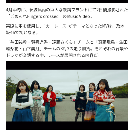
4
月中旬に、茨城県内の巨大な鉄鋼プラントにて
2
日間撮影された
「ごめんね
Fingers crossed
」の
Music Video
。
実際に車を使用し、
“
カーレース
”
がテーマとなった
MV
は、乃木
坂
46
で初となる。
「与田祐希・賀喜遥香・遠藤さくら」チームと「齋藤飛鳥・生田
絵梨花・山下美月」チームの
3
対
3
の走り勝負。それぞれの背景や
ドラマが交錯する中、レースが展開される内容だ。