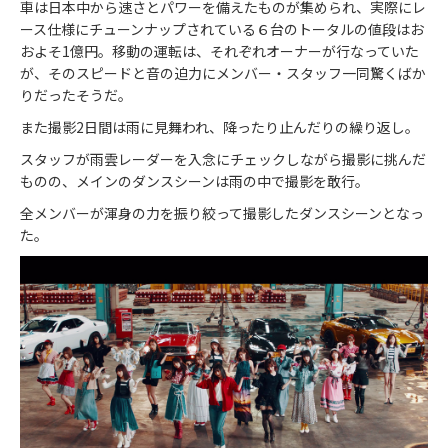
車は日本中から速さとパワーを備えたものが集められ、実際にレ
ース仕様にチューンナップされている６台のトータルの値段はお
およそ
1
億円。移動の運転は、それぞれオーナーが行なっていた
が、そのスピードと音の迫力にメンバー・スタッフ一同驚くばか
りだったそうだ。
また撮影
2
日間は雨に見舞われ、降ったり止んだりの繰り返し。
スタッフが雨雲レーダーを入念にチェックしながら撮影に挑んだ
ものの、メインのダンスシーンは雨の中で撮影を敢行。
全メンバーが渾身の力を振り絞って撮影したダンスシーンとなっ
た。