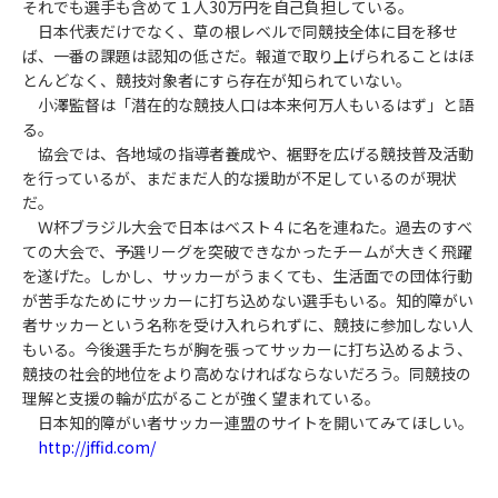
それでも選手も含めて１人30万円を自己負担している。
日本代表だけでなく、草の根レベルで同競技全体に目を移せ
ば、一番の課題は認知の低さだ。報道で取り上げられることはほ
とんどなく、競技対象者にすら存在が知られていない。
小澤監督は「潜在的な競技人口は本来何万人もいるはず」と語
る。
協会では、各地域の指導者養成や、裾野を広げる競技普及活動
を行っているが、まだまだ人的な援助が不足しているのが現状
だ。
Ｗ杯ブラジル大会で日本はベスト４に名を連ねた。過去のすべ
ての大会で、予選リーグを突破できなかったチームが大きく飛躍
を遂げた。しかし、サッカーがうまくても、生活面での団体行動
が苦手なためにサッカーに打ち込めない選手もいる。知的障がい
者サッカーという名称を受け入れられずに、競技に参加しない人
もいる。今後選手たちが胸を張ってサッカーに打ち込めるよう、
競技の社会的地位をより高めなければならないだろう。同競技の
理解と支援の輪が広がることが強く望まれている。
日本知的障がい者サッカー連盟のサイトを開いてみてほしい。
http://jffid.com/