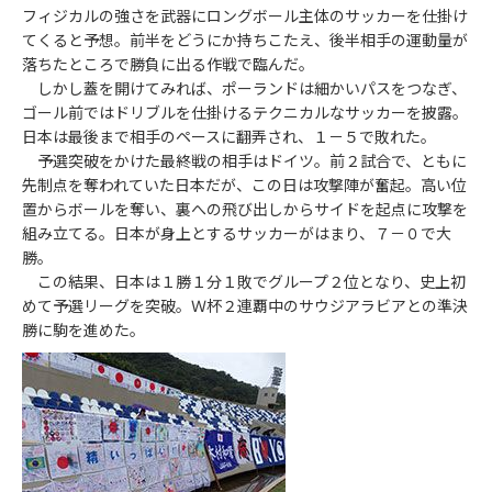
フィジカルの強さを武器にロングボール主体のサッカーを仕掛け
てくると予想。前半をどうにか持ちこたえ、後半相手の運動量が
落ちたところで勝負に出る作戦で臨んだ。
しかし蓋を開けてみれば、ポーランドは細かいパスをつなぎ、
ゴール前ではドリブルを仕掛けるテクニカルなサッカーを披露。
日本は最後まで相手のペースに翻弄され、１－５で敗れた。
予選突破をかけた最終戦の相手はドイツ。前２試合で、ともに
先制点を奪われていた日本だが、この日は攻撃陣が奮起。高い位
置からボールを奪い、裏への飛び出しからサイドを起点に攻撃を
組み立てる。日本が身上とするサッカーがはまり、７－０で大
勝。
この結果、日本は１勝１分１敗でグループ２位となり、史上初
めて予選リーグを突破。Ｗ杯２連覇中のサウジアラビアとの準決
勝に駒を進めた。