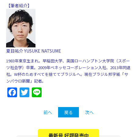
【筆者紹介】
夏目祐介 YUSUKE NATSUME
1983年東京生まれ。早稲田大学、英国ローハンプトン大学院（スポー
ツ社会学）卒業。2009年ベネッセコーポレーション入社、2013年同退
社。W杯のためすべてを捨ててブラジルへ。現在ブラジル邦字紙「サ
ンパウロ新聞」記者。
Facebook
Twitter
Line
前へ
戻る
次へ
最新号 好評発売中