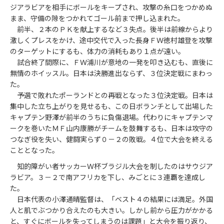
ジアラビアを相手にボールをキープされ、攻撃の糸口をつかめぬ
まま、守備の隙をつかれてゴール前まで押し込まれた。
前半、２本のＰＫを献上するなど３失点。後半は前線からより
激しくプレスをかけ、途中交代で入った長身ＦＷ徳村雄登を攻撃
のターゲットにするも、体力の消耗もあり１点が遠い。
試合終了間際に、ＦＷ浦川が意地の一発を叩き込むも、直後に
無情のホイッスル。日本は決勝進出ならず、３位決定戦にまわっ
た。
予選で敗れたポーランドとの再戦となった３位決定戦。日本は
集中した立ち上がりを見せるも、この日ボランチとして出場した
キャプテン野澤が前半のうちに負傷退場。代わりにキャプテンマ
ークを巻いたＭＦ山内康勝がチームを鼓舞するも、日本は攻守の
つなぎ役を失い、健闘実らず０－２の敗戦。４位で大会を終える
こととなった。
知的障がい者サッカーＷ杯ブラジル大会を制したのはサウジア
ラビア。３－２で南アフリカを下し、みごとに３連覇を達成し
た。
日本代表の小澤通晴監督は、「ベスト４の結果には満足。外国
人と肌でぶつかり合えたのも大きい。しかし前から圧力がかかる
と、すぐにボールを失ってしまうのは課題」と大会を振り返り、