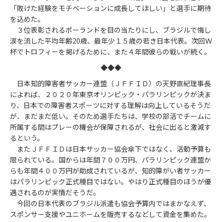
「敗けた経験をモチベーションに成長してほしい」と選手に期待
を込めた。
３位表彰されるポーランドを目の当たりにし、ブラジルで悔し
涙を流した平均年齢20歳、最年少１５歳の若き日本代表。次回Ｗ
杯でトロフィーを掲げるために、また４年間彼らの戦いが続く。
◆◆◆
日本知的障害者サッカー連盟（ＪＦＦＩＤ）の天野直紀理事長
によれば、２０２０年東京オリンピック・パラリンピックが決ま
り、日本での障害者スポーツに対する理解は向上しているそうだ
が、まだまだ低い。そのため選手たちは、学校の部活でチームに
所属する間はプレーの機会が保障されるが、社会に出ると激減す
るという。
またＪＦＦＩＤは日本サッカー協会傘下ではなく、活動予算も
限られている。国からは年間７００万円、パラリンピック連盟か
らも年間４００万円が助成されているが、知的障がい者サッカー
はパラリンピック正式種目ではない。やはり正式種目のほうが優
遇されるのが実情だそうだ。
今回の日本代表のブラジル派遣も協会予算内ではまかなえず、
スポンサー支援やユニホームを販売するなどして資金を集めた。