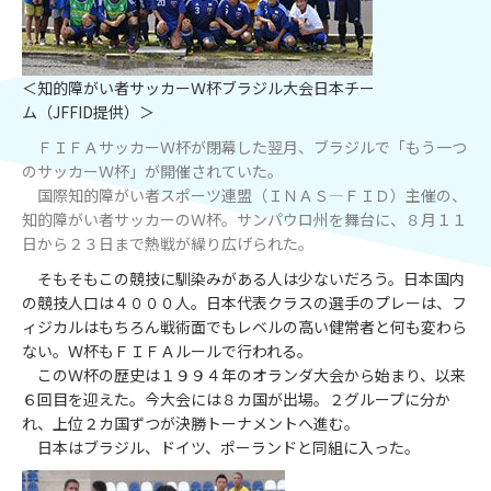
＜知的障がい者サッカーＷ杯ブラジル大会日本チー
ム（JFFID提供）＞
ＦＩＦＡサッカーＷ杯が閉幕した翌月、ブラジルで「もう一つ
のサッカーＷ杯」が開催されていた。
国際知的障がい者スポーツ連盟（ＩＮＡＳ―ＦＩＤ）主催の、
知的障がい者サッカーのＷ杯。サンパウロ州を舞台に、８月１１
日から２３日まで熱戦が繰り広げられた。
そもそもこの競技に馴染みがある人は少ないだろう。日本国内
の競技人口は４０００人。日本代表クラスの選手のプレーは、フ
ィジカルはもちろん戦術面でもレベルの高い健常者と何も変わら
ない。Ｗ杯もＦＩＦＡルールで行われる。
このＷ杯の歴史は１９９４年のオランダ大会から始まり、以来
６回目を迎えた。今大会には８カ国が出場。２グループに分か
れ、上位２カ国ずつが決勝トーナメントへ進む。
日本はブラジル、ドイツ、ポーランドと同組に入った。