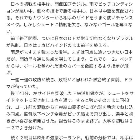
日本の初戦の相手は、開催国ブラジル。雨でピッチコンディシ
ョンが悪い中、個々の技術で勝る相手に、日本は中盤を支配され
る。それでもカウンターから相手のサイドをうまく使いチャンス
メイク。しかしシュートに精度を欠き、なかなかゴールを奪えな
い。
前半終了間際、ついに日本のＤＦが耐え切れなくなりブラジル
が先制。日本は１点ビハインドのまま前半を終える。
雨足がますます強まった後半。まずは同点に追いつきたい日本
だが、開始早々逆に失点を喫してしまう。これで０―２。ベンチ
からは、ボールを奪われた後のカバーを徹底するよう指示が飛
ぶ。
一進一退の攻防が続き、敗戦かと思われた試合終了直前、ドラ
マが待っていた。
後半41分、左サイドを突破したＦＷ浦川優樹が、シュートをサ
イドネットに突き刺し１点を返す。すると勢いそのままに同43
分、ゴール前の混戦からＦＷ森山憂多がこぼれ球を執念でねじ込
み同点。監督以下ベンチ全員がピッチ脇まで飛び出し、選手と抱
き合い喜びを爆発させた。試合はこのまま終了。大事な初戦は２
―２で引き分けた。
続く２戦目は欧州の強豪ポーランド。戦前の分析では、相手は